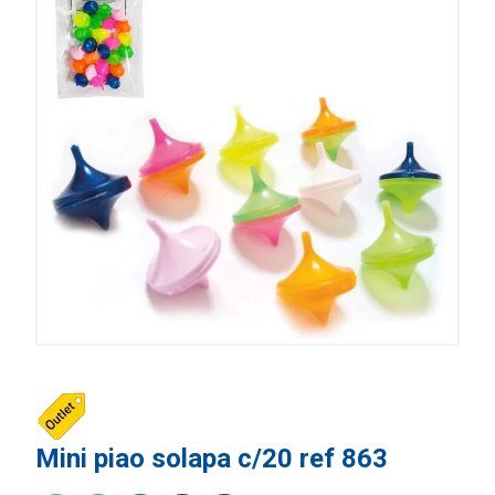
Mini piao solapa c/20 ref 863