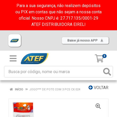
Para a sua segurança, não realizem depósitos
ou PIX em contas que não sejam a nossa conta
oficial. Nosso CNPJ é: 27.717.135/0001-29
ATEF DISTRIBUIDORA EIRELI
Baixe já nosso APP
0
VOLTAR
INÍCIO
JOGO*** DE POTE COM 3 PCS CX:024