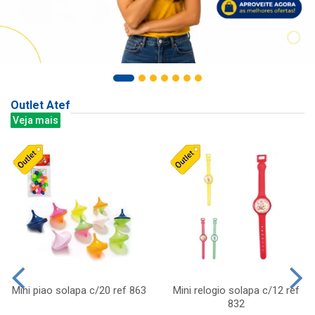
Outlet Atef
Veja mais
Mini piao solapa c/20 ref 863
Mini relogio solapa c/12 ref
832