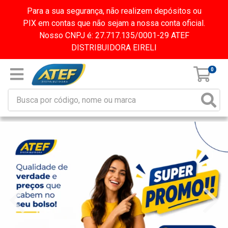
Para a sua segurança, não realizem depósitos ou
PIX em contas que não sejam a nossa conta oficial.
Nosso CNPJ é: 27.717.135/0001-29 ATEF
DISTRIBUIDORA EIRELI
0