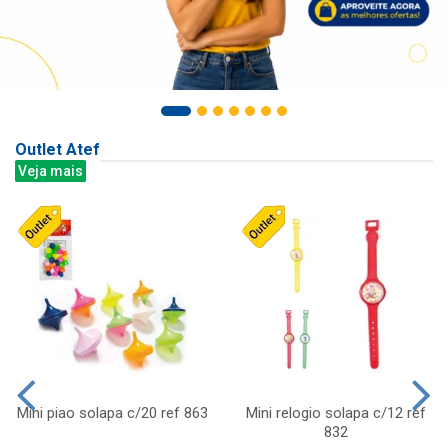
Outlet Atef
Veja mais
Mini piao solapa c/20 ref 863
Mini relogio solapa c/12 ref
832