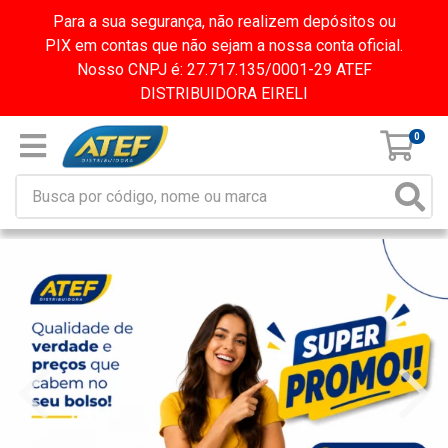
Para a sua segurança, não realizem depósitos ou
PIX em contas que não sejam a nossa conta oficial.
Nosso CNPJ é: 27.717.135/0001-29 ATEF
DISTRIBUIDORA EIRELI
0