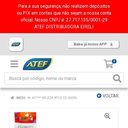
Para a sua segurança, não realizem depósitos
ou PIX em contas que não sejam a nossa conta
oficial. Nosso CNPJ é: 27.717.135/0001-29
ATEF DISTRIBUIDORA EIRELI
Baixe já nosso APP
0
VOLTAR
INÍCIO
KIT*** BELEZA 9PCS CX:00030