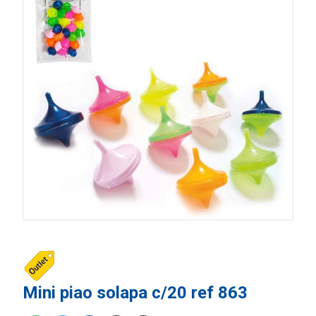
Mini piao solapa c/20 ref 863