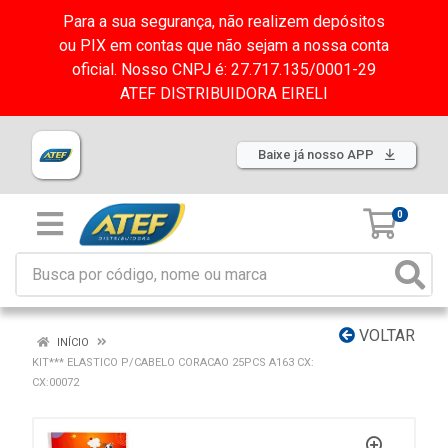
Para a sua segurança, não realizem depósitos
ou PIX em contas que não sejam a nossa conta
oficial. Nosso CNPJ é: 27.717.135/0001-29
ATEF DISTRIBUIDORA EIRELI
Baixe já nosso APP
0
VOLTAR
INÍCIO
KIT*** ELASTICO P/CABELO CORACAO 25PCS A163 CX:
CX:00072