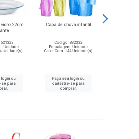
 vidro 22cm
Capa de chuva infantil
Jg prato fun
ante
diam
 501323
Código: 832332
Código:
: Unidade
Embalagem: Unidade
Embalagem
4 Unidade(s)
Caixa Com: 144 Unidade(s)
Caixa Com: 6
 login ou
Faça seu login ou
Faça seu 
-se para
cadastre-se para
cadastre
rar.
comprar.
comp