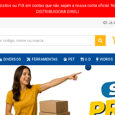
pósitos ou PIX em contas que não sejam a nossa conta oficial.
DISTRIBUIDORA EIRELI
Já é
DIVERSOS
FERRAMENTAS
PET
U.D
VIDROS