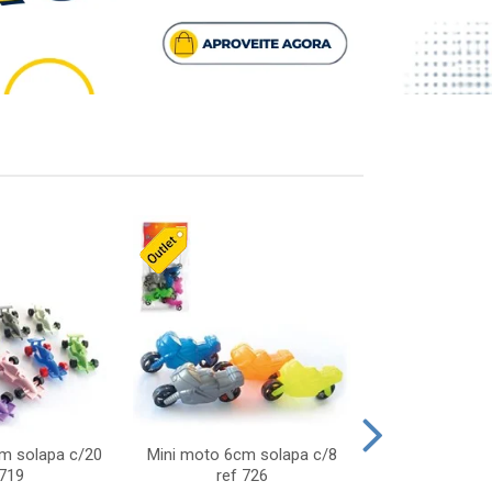
cm solapa c/20
Mini moto 6cm solapa c/8
Giro helice so
 719
ref 726
75