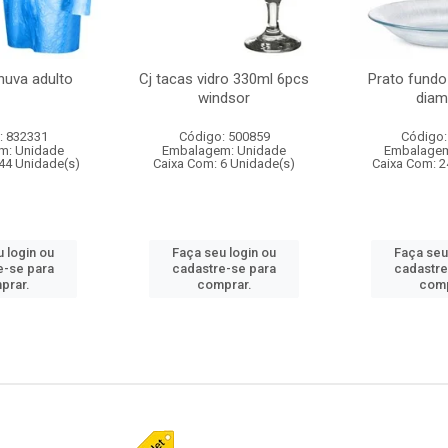
huva adulto
Cj tacas vidro 330ml 6pcs
Prato fundo
windsor
diam
: 832331
Código: 500859
Código:
m: Unidade
Embalagem: Unidade
Embalagem
44 Unidade(s)
Caixa Com: 6 Unidade(s)
Caixa Com: 2
 login ou
Faça seu login ou
Faça seu
e-se para
cadastre-se para
cadastre
prar.
comprar.
comp