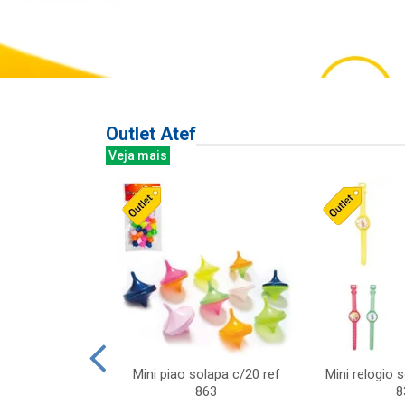
Outlet Atef
Veja mais
last c/div
Mini piao solapa c/20 ref
Mini relogio 
m ursinhos sor
863
8