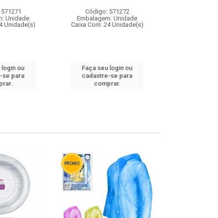
 571271
Código: 571272
Código:
: Unidade
Embalagem: Unidade
Embalagem
4 Unidade(s)
Caixa Com: 24 Unidade(s)
Caixa Com: 4
 login ou
Faça seu login ou
Faça seu 
-se para
cadastre-se para
cadastre
rar.
comprar.
comp