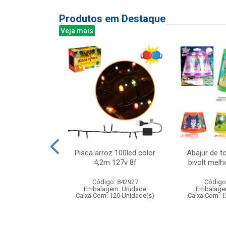
Produtos em Destaque
Veja mais
 niveis 190l
Pisca arroz 100led color
Abajur de t
x25cm
4,2m 127v 8f
bivolt mel
: 831938
Código: 842927
Código
m: Unidade
Embalagem: Unidade
Embalage
12 Unidade(s)
Caixa Com: 120 Unidade(s)
Caixa Com: 1
007345/2018