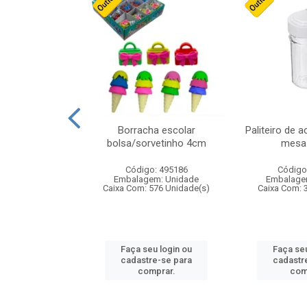
stico n.4 12cm
Borracha escolar
Paliteiro de a
bolsa/sorvetinho 4cm
mesa 
: 940550
Código: 495186
Código
m: Unidade
Embalagem: Unidade
Embalage
24 Unidade(s)
Caixa Com: 576 Unidade(s)
Caixa Com: 
u login ou
Faça seu login ou
Faça seu
e-se para
cadastre-se para
cadastr
prar.
comprar.
com