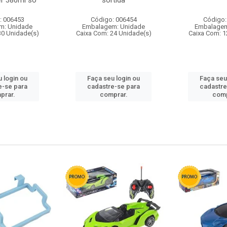
r 380ml so
sortida
: 006453
Código: 006454
Código:
m: Unidade
Embalagem: Unidade
Embalagem
30 Unidade(s)
Caixa Com: 24 Unidade(s)
Caixa Com: 1
 login ou
Faça seu login ou
Faça seu
e-se para
cadastre-se para
cadastre
prar.
comprar.
comp