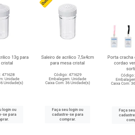
crilico 13g para
Saleiro de acrilico 7,5x4cm
Porta cracha
cristal
para mesa cristal
cordao ver
sort
: 471628
Código: 471629
Código:
m: Unidade
Embalagem: Unidade
Embalagem
36 Unidade(s)
Caixa Com: 36 Unidade(s)
Caixa Com: 3
 login ou
Faça seu login ou
Faça seu
e-se para
cadastre-se para
cadastre
prar.
comprar.
comp