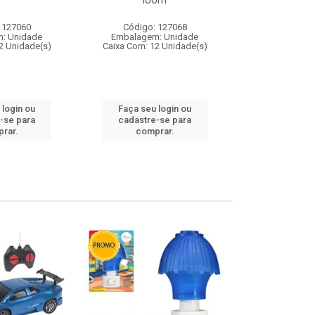
loom
 127060
Código: 127068
Código:
: Unidade
Embalagem: Unidade
Embalagem
2 Unidade(s)
Caixa Com: 12 Unidade(s)
Caixa Com: 1
 login ou
Faça seu login ou
Faça seu 
-se para
cadastre-se para
cadastre
rar.
comprar.
comp