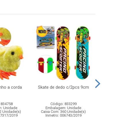
inho a corda
Skate de dedo c/2pcs 9cm
Kit beleza b
acess
 834758
Código: 833299
Código:
: Unidade
Embalagem: Unidade
Embalagem
2 Unidade(s)
Caixa Com: 360 Unidade(s)
Caixa Com: 2
07317/2019
Inmetro: 006743/2019
Inmetro: 0