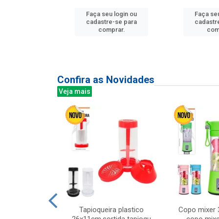
Faça seu login ou
Faça seu
u login ou
cadastre-se para
cadastr
e-se para
comprar.
com
prar.
Confira as Novidades
Veja mais
mesa cer 18cm
Tapioqueira plastico
Copo mixer 