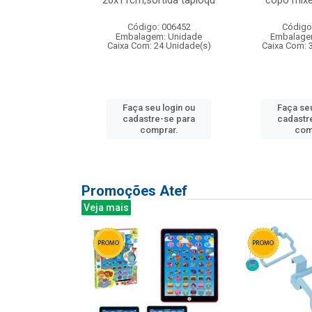
irios
26x11cm,sortida tapioqu
copo mixe
: 135177
Código: 006452
Código
m: Unidade
Embalagem: Unidade
Embalage
12 Unidade(s)
Caixa Com: 24 Unidade(s)
Caixa Com: 
u login ou
Faça seu login ou
Faça seu
e-se para
cadastre-se para
cadastr
prar.
comprar.
com
Promoções Atef
Veja mais