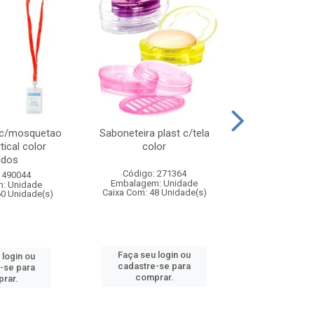
 c/mosquetao
Saboneteira plast c/tela
Prato plas
tical color
color
colo
idos
Código: 271364
Código:
 490044
Embalagem: Unidade
Embalagem
: Unidade
Caixa Com: 48 Unidade(s)
Caixa Com: 4
60 Unidade(s)
Faça seu login ou
Faça seu 
 login ou
cadastre-se para
cadastre
-se para
comprar.
comp
rar.