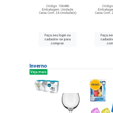
: 275814
Código: 106486
Código
m: Unidade
Embalagem: Unidade
Embalage
240 Unidade(s)
Caixa Com: 24 Unidade(s)
Caixa Com: 
u login ou
Faça seu login ou
Faça seu
e-se para
cadastre-se para
cadastr
prar.
comprar.
com
Inverno
Veja mais