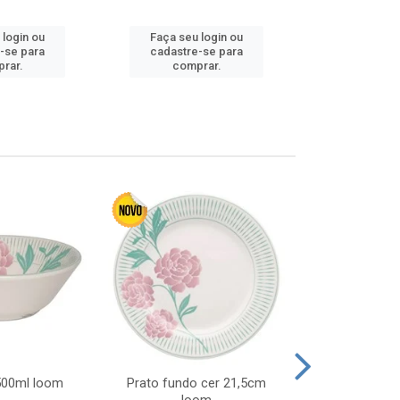
 login ou
Faça seu login ou
Faça seu 
-se para
cadastre-se para
cadastre
rar.
comprar.
comp
 500ml loom
Prato fundo cer 21,5cm
Prato raso c