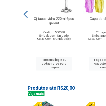
o raso 25,5cm
Cj tacas vidro 220ml 6pcs
Capa de c
e petala
gallant
: 503787
Código: 500088
Código
m: Unidade
Embalagem: Unidade
Embalage
24 Unidade(s)
Caixa Com: 6 Unidade(s)
Caixa Com: 1
u login ou
Faça seu login ou
Faça seu
e-se para
cadastre-se para
cadastr
prar.
comprar.
com
Produtos até R$20,00
Veja mais