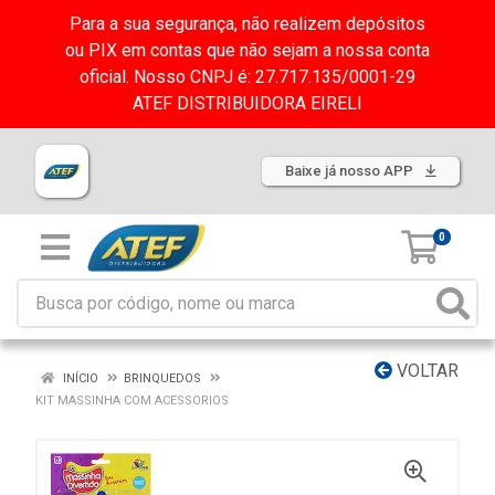
Para a sua segurança, não realizem depósitos
ou PIX em contas que não sejam a nossa conta
oficial. Nosso CNPJ é: 27.717.135/0001-29
ATEF DISTRIBUIDORA EIRELI
Baixe já nosso APP
0
VOLTAR
INÍCIO
BRINQUEDOS
KIT MASSINHA COM ACESSORIOS