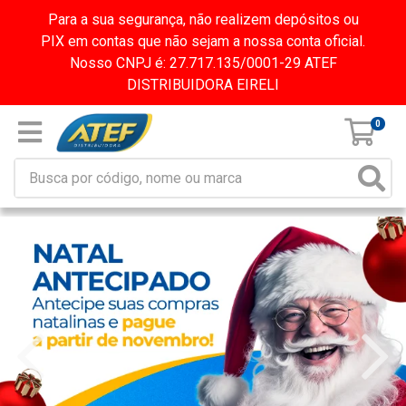
Para a sua segurança, não realizem depósitos ou
PIX em contas que não sejam a nossa conta oficial.
Nosso CNPJ é: 27.717.135/0001-29 ATEF
DISTRIBUIDORA EIRELI
0