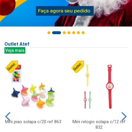
Outlet Atef
Veja mais
Mini piao solapa c/20 ref 863
Mini relogio solapa c/12 ref
832