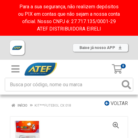
Para a sua segurança, não realizem depósitos
ou PIX em contas que não sejam a nossa conta
oficial. Nosso CNPJ é: 27.717.135/0001-29
ATEF DISTRIBUIDORA EIRELI
Baixe já nosso APP
0
VOLTAR
INÍCIO
KIT***FUTEBOL CX:018