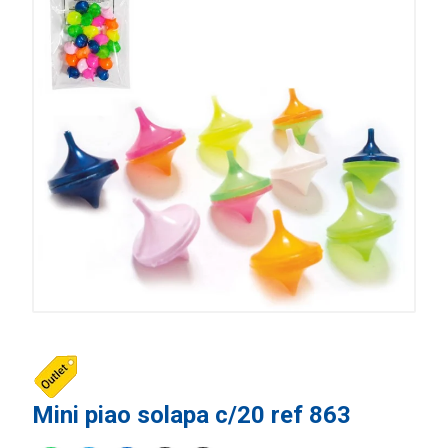
Mini piao solapa c/20 ref 863