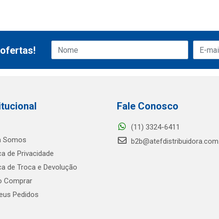
ofertas!
itucional
Fale Conosco
(11) 3324-6411
 Somos
b2b@atefdistribuidora.com
ica de Privacidade
ica de Troca e Devolução
 Comprar
us Pedidos