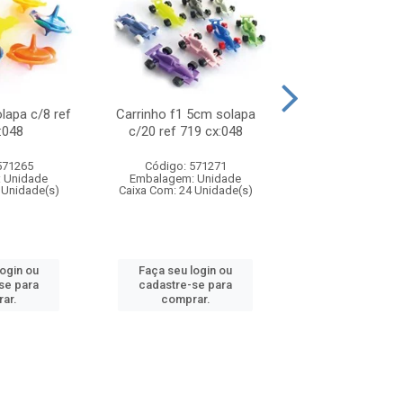
olapa c/8 ref
Carrinho f1 5cm solapa
Mini moto 6cm s
:048
c/20 ref 719 cx:048
ref 726 cx
571265
Código: 571271
Código: 571
 Unidade
Embalagem: Unidade
Embalagem: U
 Unidade(s)
Caixa Com: 24 Unidade(s)
Caixa Com: 24 Un
login ou
Faça seu login ou
Faça seu log
se para
cadastre-se para
cadastre-se 
ar.
comprar.
comprar