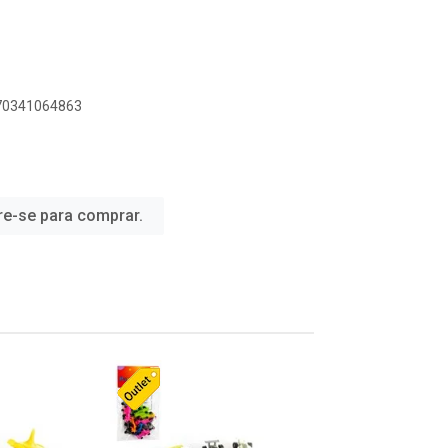
070341064863
re-se para comprar.