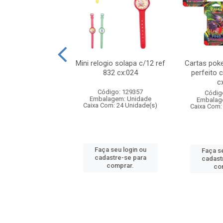
o 6cm solapa c/8
Mini relogio solapa c/12 ref
Cartas poke
 726 cx:048
832 cx:024
perfeito 
c
digo: 571272
Código: 129357
Códig
agem: Unidade
Embalagem: Unidade
Embalag
om: 24 Unidade(s)
Caixa Com: 24 Unidade(s)
Caixa Com:
 seu login ou
Faça seu login ou
Faça se
astre-se para
cadastre-se para
cadast
comprar.
comprar.
co