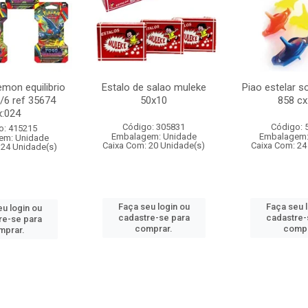
mon equilibrio
Estalo de salao muleke
Piao estelar s
c/6 ref 35674
50x10
858 cx
x:024
Código: 305831
Código: 
o: 415215
Embalagem: Unidade
Embalagem:
em: Unidade
Caixa Com: 20 Unidade(s)
Caixa Com: 24
 24 Unidade(s)
Faça seu login ou
Faça seu 
u login ou
cadastre-se para
cadastre-
re-se para
comprar.
compr
mprar.