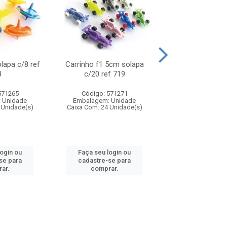
olapa c/8 ref
Carrinho f1 5cm solapa
Mini moto 6cm s
8
c/20 ref 719
ref 726
571265
Código: 571271
Código: 571
 Unidade
Embalagem: Unidade
Embalagem: U
 Unidade(s)
Caixa Com: 24 Unidade(s)
Caixa Com: 24 Un
login ou
Faça seu login ou
Faça seu log
se para
cadastre-se para
cadastre-se 
ar.
comprar.
comprar