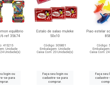
mon equilibrio
Estalo de salao muleke
Piao estelar s
c/6 ref 35674
50x10
85
o: 415215
Código: 305831
Código: 
em: Unidade
Embalagem: Unidade
Embalagem:
 24 Unidade(s)
Caixa Com: 20 Unidade(s)
Caixa Com: 24
u login ou
Faça seu login ou
Faça seu 
re-se para
cadastre-se para
cadastre-
mprar.
comprar.
compr