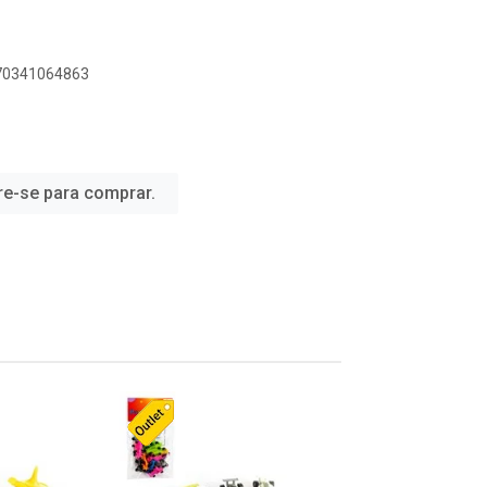
070341064863
re-se para comprar.