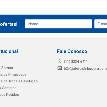
ofertas!
itucional
Fale Conosco
(11) 3324-6411
 Somos
b2b@atefdistribuidora.com
ica de Privacidade
ica de Troca e Devolução
 Comprar
us Pedidos