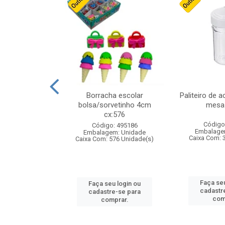
stico n.4 12cm
Borracha escolar
Paliteiro de a
bolsa/sorvetinho 4cm
mesa 
cx:576
: 940550
Código
Código: 495186
m: Unidade
Embalage
Embalagem: Unidade
24 Unidade(s)
Caixa Com: 
Caixa Com: 576 Unidade(s)
u login ou
Faça seu
Faça seu login ou
e-se para
cadastr
cadastre-se para
prar.
com
comprar.