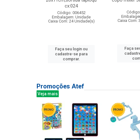
s cx:012
26x11cm,sortida tapioqu
copo mixer 3
cx:024
: 135177
Código
Código: 006452
m: Unidade
Embalage
Embalagem: Unidade
12 Unidade(s)
Caixa Com: 
Caixa Com: 24 Unidade(s)
u login ou
Faça seu
Faça seu login ou
e-se para
cadastr
cadastre-se para
prar.
com
comprar.
Promoções Atef
Veja mais