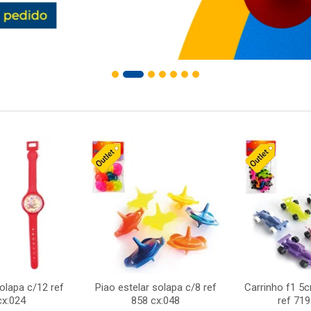
solapa c/12 ref
Piao estelar solapa c/8 ref
Carrinho f1 5
cx:024
858 cx:048
ref 719