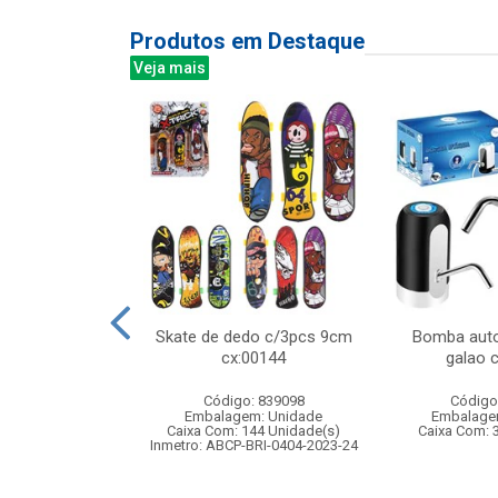
Produtos em Destaque
Veja mais
no pote c/molde
Skate de dedo c/3pcs 9cm
Bomba auto
cx:00144
galao 
: 839020
Código: 839098
Código
m: Unidade
Embalagem: Unidade
Embalage
192 Unidade(s)
Caixa Com: 144 Unidade(s)
Caixa Com: 
BRI-0404-2023-53
Inmetro: ABCP-BRI-0404-2023-24