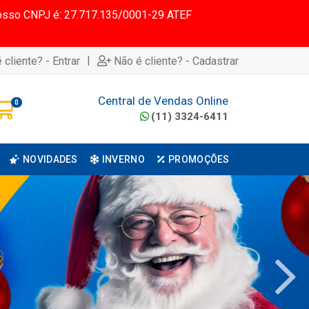
 Nosso CNPJ é: 27.717.135/0001-29 ATEF
|
 cliente? - Entrar
Não é cliente? - Cadastrar
Central de Vendas Online
0
(11) 3324-6411
NOVIDADES
INVERNO
PROMOÇÕES