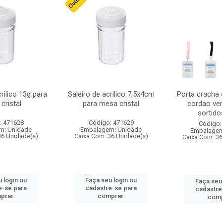
crilico 13g para
Saleiro de acrilico 7,5x4cm
Porta cracha
cristal
para mesa cristal
cordao ver
sortidos
: 471628
Código: 471629
Código:
m: Unidade
Embalagem: Unidade
Embalagem
36 Unidade(s)
Caixa Com: 36 Unidade(s)
Caixa Com: 3
 login ou
Faça seu login ou
Faça seu
e-se para
cadastre-se para
cadastre
prar.
comprar.
comp