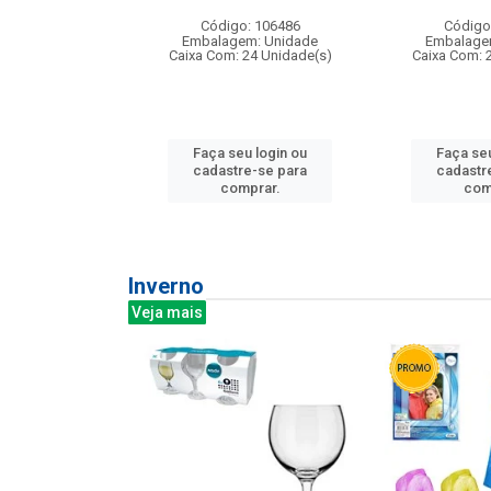
:240
Código: 106486
Código
: 275814
Embalagem: Unidade
Embalage
m: Unidade
Caixa Com: 24 Unidade(s)
Caixa Com: 
240 Unidade(s)
Faça seu login ou
Faça seu
u login ou
cadastre-se para
cadastr
e-se para
comprar.
com
prar.
Inverno
Veja mais