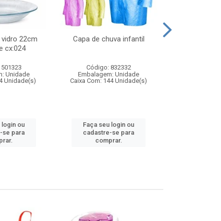
 vidro 22cm
Capa de chuva infantil
Jg prato fun
e cx:024
diam
 501323
Código: 832332
Código:
: Unidade
Embalagem: Unidade
Embalagem
4 Unidade(s)
Caixa Com: 144 Unidade(s)
Caixa Com: 6
 login ou
Faça seu login ou
Faça seu 
-se para
cadastre-se para
cadastre
rar.
comprar.
comp