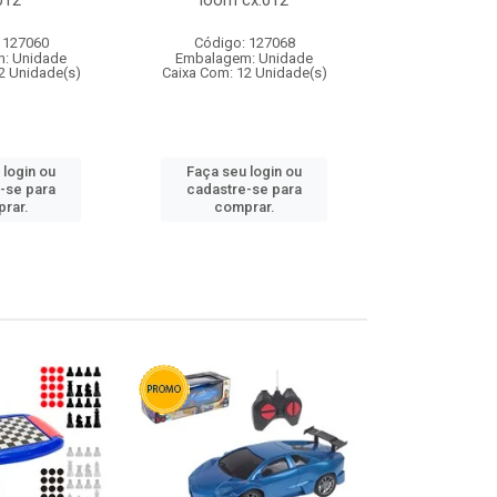
012
loom cx:012
cx:
 127060
Código: 127068
Código:
: Unidade
Embalagem: Unidade
Embalagem
2 Unidade(s)
Caixa Com: 12 Unidade(s)
Caixa Com: 1
 login ou
Faça seu login ou
Faça seu 
-se para
cadastre-se para
cadastre
rar.
comprar.
comp