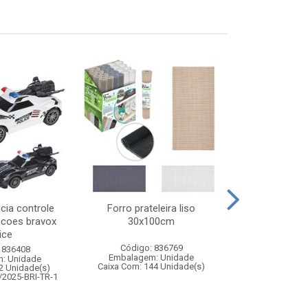
icia controle
Forro prateleira liso
Bola de volei
ncoes bravox
30x100cm
65
ice
Código: 836769
Código:
 836408
Embalagem: Unidade
Embalagem
: Unidade
Caixa Com: 144 Unidade(s)
Caixa Com: 10
2 Unidade(s)
Inmetro: 0
/2025-BRI-TR-1