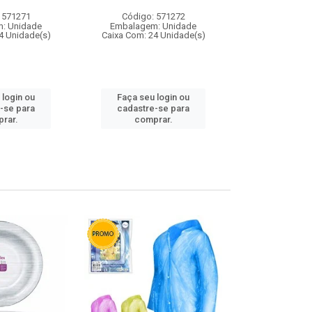
 571271
Código: 571272
Código:
: Unidade
Embalagem: Unidade
Embalagem
4 Unidade(s)
Caixa Com: 24 Unidade(s)
Caixa Com: 4
 login ou
Faça seu login ou
Faça seu 
-se para
cadastre-se para
cadastre
rar.
comprar.
comp