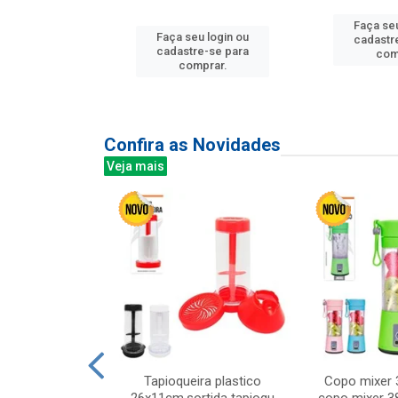
Faça seu
u login ou
Faça seu login ou
cadastr
e-se para
cadastre-se para
com
prar.
comprar.
Confira as Novidades
Veja mais
mesa cer 18cm
Tapioqueira plastico
Copo mixer 