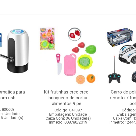
matica para
Kit frutinhas crec crec –
Carro de pol
com usb
brinquedo de cortar
remoto 7 fu
alimentos 9 pe...
pol
: 830603
Código: 841397
Código:
m: Unidade
Embalagem: Unidade
Embalagem
36 Unidade(s)
Caixa Com: 36 Unidade(s)
Caixa Com: 1
Inmetro: 008780/2019
Inmetro: 12444