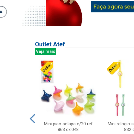
Outlet Atef
Veja mais
last c/div
Mini piao solapa c/20 ref
Mini relogio 
m ursinhos sor
863 cx:048
832 