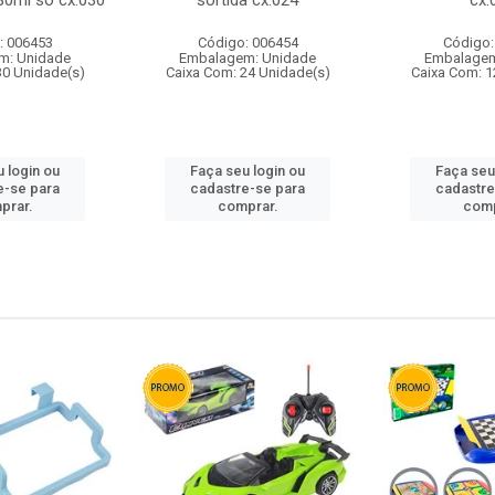
80ml so cx:030
sortida cx:024
cx:
: 006453
Código: 006454
Código:
m: Unidade
Embalagem: Unidade
Embalagem
30 Unidade(s)
Caixa Com: 24 Unidade(s)
Caixa Com: 1
 login ou
Faça seu login ou
Faça seu
e-se para
cadastre-se para
cadastre
prar.
comprar.
comp