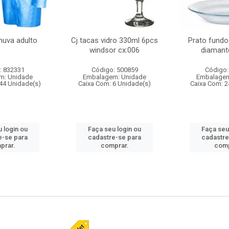
huva adulto
Cj tacas vidro 330ml 6pcs
Prato fundo
windsor cx:006
diamant
: 832331
Código: 500859
Código:
m: Unidade
Embalagem: Unidade
Embalagem
44 Unidade(s)
Caixa Com: 6 Unidade(s)
Caixa Com: 2
 login ou
Faça seu login ou
Faça seu
e-se para
cadastre-se para
cadastre
prar.
comprar.
comp