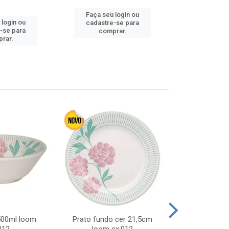
Faça seu login ou
Faça seu 
 login ou
cadastre-se para
cadastre
-se para
comprar.
comp
rar.
 500ml loom
Prato fundo cer 21,5cm
Prato raso c