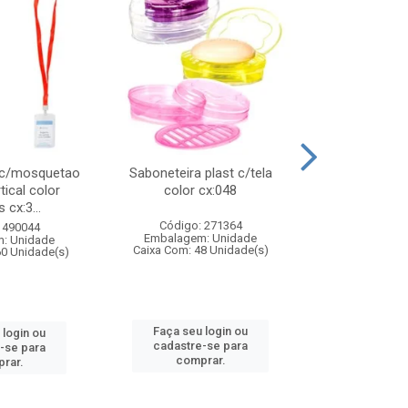
 c/mosquetao
Saboneteira plast c/tela
Prato plas
tical color
color cx:048
colorido
 cx:3...
Código: 271364
Código:
 490044
Embalagem: Unidade
Embalagem
: Unidade
Caixa Com: 48 Unidade(s)
Caixa Com: 4
60 Unidade(s)
Faça seu login ou
Faça seu 
 login ou
cadastre-se para
cadastre
-se para
comprar.
comp
rar.