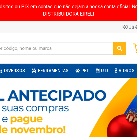
pósitos ou PIX em contas que não sejam a nossa conta oficial.
DISTRIBUIDORA EIRELI
Já é
DIVERSOS
FERRAMENTAS
PET
U.D
VIDROS