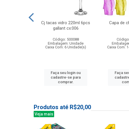
 vidro 23,5cm
Cj tacas vidro 220ml 6pcs
Capa de c
etala cx:024
gallant cx:006
: 503788
Código: 500088
Código
m: Unidade
Embalagem: Unidade
Embalage
24 Unidade(s)
Caixa Com: 6 Unidade(s)
Caixa Com: 1
u login ou
Faça seu login ou
Faça seu
e-se para
cadastre-se para
cadastr
prar.
comprar.
com
Produtos até R$20,00
Veja mais