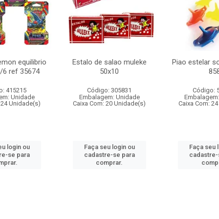
mon equilibrio
Estalo de salao muleke
Piao estelar s
c/6 ref 35674
50x10
85
o: 415215
Código: 305831
Código: 
em: Unidade
Embalagem: Unidade
Embalagem:
 24 Unidade(s)
Caixa Com: 20 Unidade(s)
Caixa Com: 24
u login ou
Faça seu login ou
Faça seu 
re-se para
cadastre-se para
cadastre-
mprar.
comprar.
compr