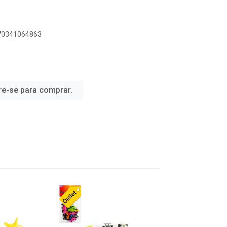
070341064863
re-se para comprar.