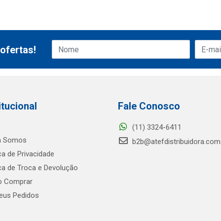
ofertas!
itucional
Fale Conosco
(11) 3324-6411
 Somos
b2b@atefdistribuidora.com
ica de Privacidade
ica de Troca e Devolução
 Comprar
us Pedidos