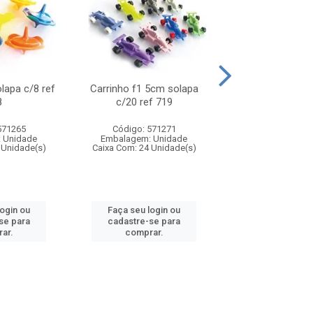
olapa c/8 ref
Carrinho f1 5cm solapa
Mini moto 6cm s
8
c/20 ref 719
ref 726
571265
Código: 571271
Código: 571
 Unidade
Embalagem: Unidade
Embalagem: U
 Unidade(s)
Caixa Com: 24 Unidade(s)
Caixa Com: 24 Un
login ou
Faça seu login ou
Faça seu log
se para
cadastre-se para
cadastre-se 
ar.
comprar.
comprar