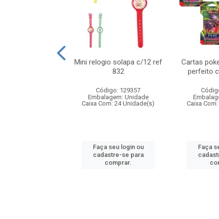
o 6cm solapa c/8
Mini relogio solapa c/12 ref
Cartas poke
ref 726
832
perfeito 
digo: 571272
Código: 129357
Códig
agem: Unidade
Embalagem: Unidade
Embalag
om: 24 Unidade(s)
Caixa Com: 24 Unidade(s)
Caixa Com:
 seu login ou
Faça seu login ou
Faça se
astre-se para
cadastre-se para
cadast
comprar.
comprar.
co