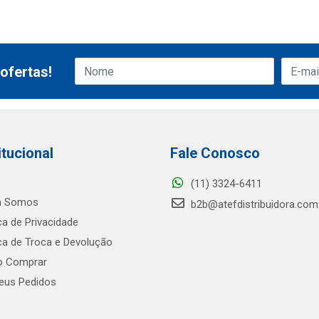
ofertas!
itucional
Fale Conosco
(11) 3324-6411
 Somos
b2b@atefdistribuidora.com
ica de Privacidade
ica de Troca e Devolução
 Comprar
us Pedidos