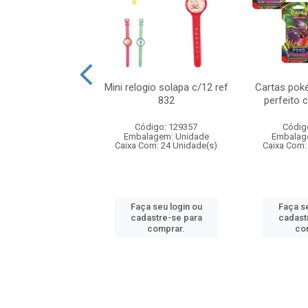
o 6cm solapa c/8
Mini relogio solapa c/12 ref
Cartas poke
ref 726
832
perfeito 
digo: 571272
Código: 129357
Códig
agem: Unidade
Embalagem: Unidade
Embalag
om: 24 Unidade(s)
Caixa Com: 24 Unidade(s)
Caixa Com:
 seu login ou
Faça seu login ou
Faça se
astre-se para
cadastre-se para
cadast
comprar.
comprar.
co