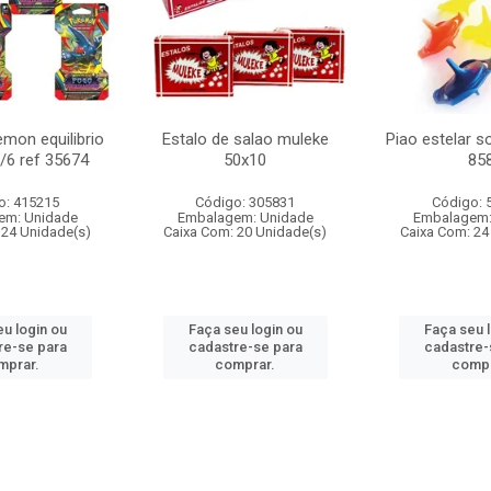
mon equilibrio
Estalo de salao muleke
Piao estelar s
c/6 ref 35674
50x10
85
o: 415215
Código: 305831
Código: 
em: Unidade
Embalagem: Unidade
Embalagem:
 24 Unidade(s)
Caixa Com: 20 Unidade(s)
Caixa Com: 24
u login ou
Faça seu login ou
Faça seu 
re-se para
cadastre-se para
cadastre-
mprar.
comprar.
compr