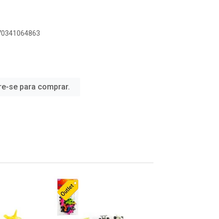
070341064863
re-se para comprar.