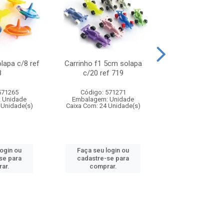
olapa c/8 ref
Carrinho f1 5cm solapa
Mini moto 6cm s
8
c/20 ref 719
ref 726
571265
Código: 571271
Código: 571
 Unidade
Embalagem: Unidade
Embalagem: U
 Unidade(s)
Caixa Com: 24 Unidade(s)
Caixa Com: 24 Un
login ou
Faça seu login ou
Faça seu log
se para
cadastre-se para
cadastre-se 
ar.
comprar.
comprar