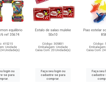
mon equilibrio
Estalo de salao muleke
Piao estelar s
c/6 ref 35674
50x10
85
o: 415215
Código: 305831
Código: 
em: Unidade
Embalagem: Unidade
Embalagem:
 24 Unidade(s)
Caixa Com: 20 Unidade(s)
Caixa Com: 24
u login ou
Faça seu login ou
Faça seu 
re-se para
cadastre-se para
cadastre-
mprar.
comprar.
compr