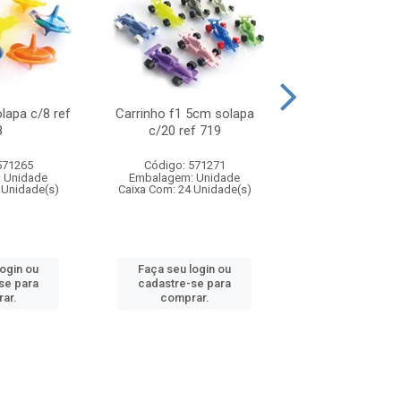
olapa c/8 ref
Carrinho f1 5cm solapa
Mini moto 6cm s
8
c/20 ref 719
ref 726
571265
Código: 571271
Código: 571
 Unidade
Embalagem: Unidade
Embalagem: U
 Unidade(s)
Caixa Com: 24 Unidade(s)
Caixa Com: 24 Un
login ou
Faça seu login ou
Faça seu log
se para
cadastre-se para
cadastre-se 
ar.
comprar.
comprar