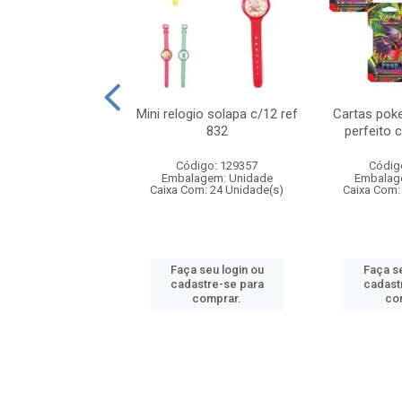
o 6cm solapa c/8
Mini relogio solapa c/12 ref
Cartas poke
ref 726
832
perfeito 
digo: 571272
Código: 129357
Códig
agem: Unidade
Embalagem: Unidade
Embalag
om: 24 Unidade(s)
Caixa Com: 24 Unidade(s)
Caixa Com:
 seu login ou
Faça seu login ou
Faça se
astre-se para
cadastre-se para
cadast
comprar.
comprar.
co