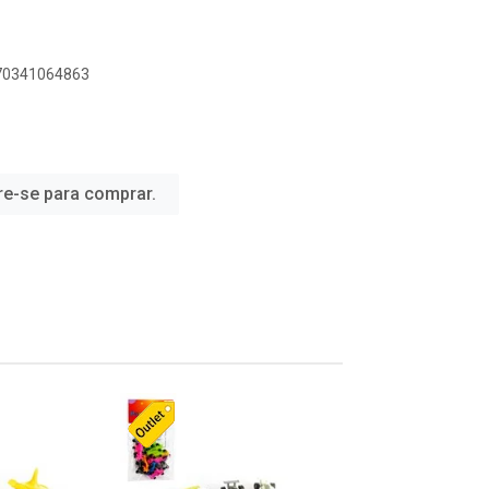
070341064863
re-se para comprar.