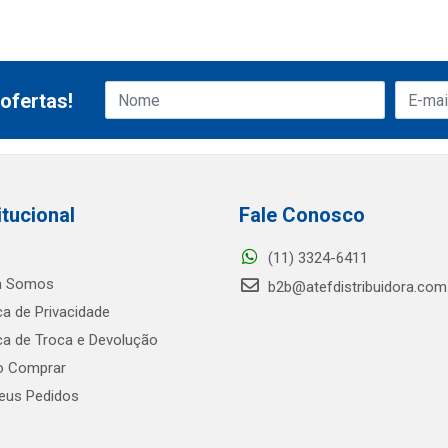
ofertas!
itucional
Fale Conosco
(11) 3324-6411
 Somos
b2b@atefdistribuidora.com
ica de Privacidade
ica de Troca e Devolução
 Comprar
us Pedidos