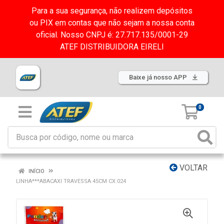
Para a sua segurança, não realizem depósitos
ou PIX em contas que não sejam a nossa conta
oficial. Nosso CNPJ é: 27.717.135/0001-29
ATEF DISTRIBUIDORA EIRELI
Baixe já nosso APP
0
VOLTAR
INÍCIO
LINHA***ABACAXI TRAVESSA 45CM CX:024