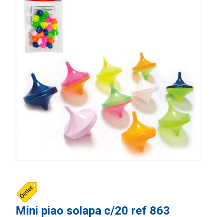
Mini piao solapa c/20 ref 863