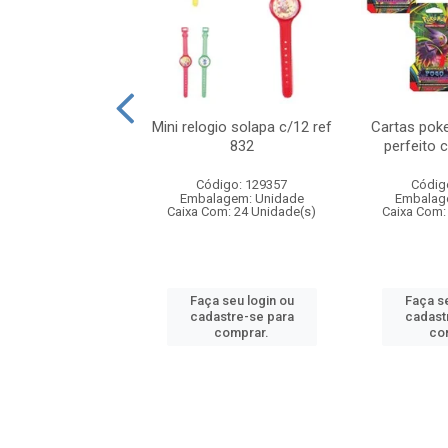
o 6cm solapa c/8
Mini relogio solapa c/12 ref
Cartas poke
ref 726
832
perfeito 
digo: 571272
Código: 129357
Códig
agem: Unidade
Embalagem: Unidade
Embalag
om: 24 Unidade(s)
Caixa Com: 24 Unidade(s)
Caixa Com:
 seu login ou
Faça seu login ou
Faça se
astre-se para
cadastre-se para
cadast
comprar.
comprar.
co