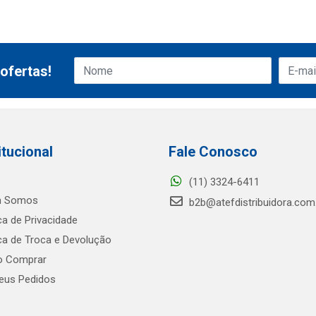
ofertas!
itucional
Fale Conosco
(11) 3324-6411
 Somos
b2b@atefdistribuidora.com
ica de Privacidade
ica de Troca e Devolução
 Comprar
us Pedidos