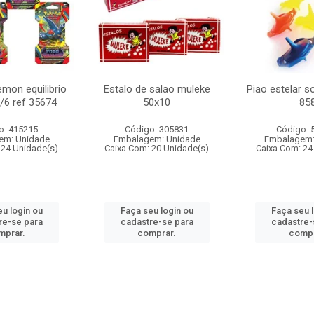
mon equilibrio
Estalo de salao muleke
Piao estelar s
c/6 ref 35674
50x10
85
o: 415215
Código: 305831
Código: 
em: Unidade
Embalagem: Unidade
Embalagem:
 24 Unidade(s)
Caixa Com: 20 Unidade(s)
Caixa Com: 24
u login ou
Faça seu login ou
Faça seu 
re-se para
cadastre-se para
cadastre-
mprar.
comprar.
compr