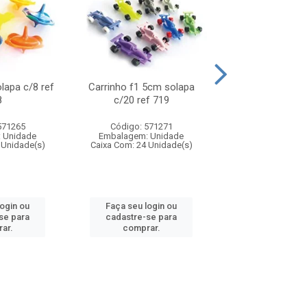
olapa c/8 ref
Carrinho f1 5cm solapa
Mini moto 6cm s
8
c/20 ref 719
ref 726
571265
Código: 571271
Código: 571
 Unidade
Embalagem: Unidade
Embalagem: U
 Unidade(s)
Caixa Com: 24 Unidade(s)
Caixa Com: 24 Un
login ou
Faça seu login ou
Faça seu log
se para
cadastre-se para
cadastre-se 
ar.
comprar.
comprar