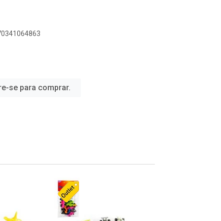
070341064863
re-se para comprar.