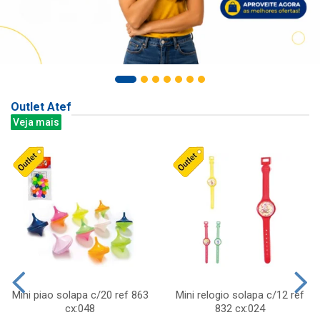
Outlet Atef
Veja mais
Mini piao solapa c/20 ref 863
Mini relogio solapa c/12 ref
cx:048
832 cx:024