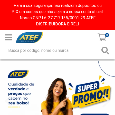
Para a sua segurança, não realizem depósitos ou
PIX em contas que não sejam a nossa conta oficial.
Nosso CNPJ é: 27.717.135/0001-29 ATEF
DISTRIBUIDORA EIRELI
0