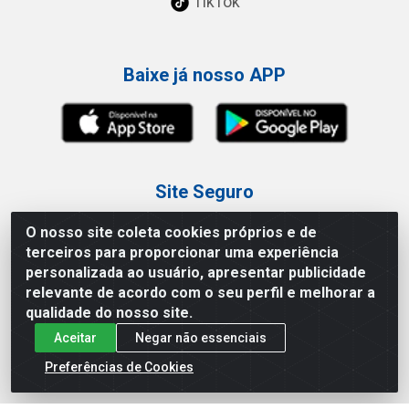
TikTok
Baixe já nosso APP
Site Seguro
O nosso site coleta cookies próprios e de
terceiros para proporcionar uma experiência
personalizada ao usuário, apresentar publicidade
relevante de acordo com o seu perfil e melhorar a
Loja / Showroom
qualidade do nosso site.
Aceitar
Negar não essenciais
Tel.: (11) 3227-0546
Av Vautier, 587/597 - Pari - São Paulo/SP
Preferências de Cookies