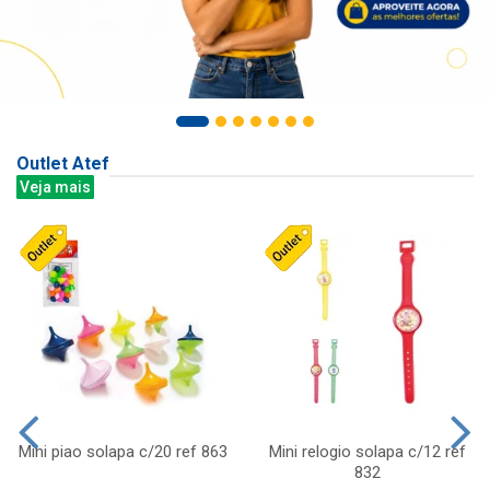
Outlet Atef
Veja mais
Mini piao solapa c/20 ref 863
Mini relogio solapa c/12 ref
832