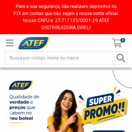
Para a sua segurança, não realizem depósitos ou
PIX em contas que não sejam a nossa conta oficial.
Nosso CNPJ é: 27.717.135/0001-29 ATEF
DISTRIBUIDORA EIRELI
0