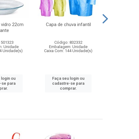
 vidro 22cm
Capa de chuva infantil
Jg prato fun
ante
diam
 501323
Código: 832332
Código:
: Unidade
Embalagem: Unidade
Embalagem
4 Unidade(s)
Caixa Com: 144 Unidade(s)
Caixa Com: 6
 login ou
Faça seu login ou
Faça seu 
-se para
cadastre-se para
cadastre
rar.
comprar.
comp