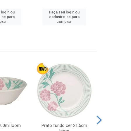
 login ou
Faça seu login ou
Faça seu 
-se para
cadastre-se para
cadastre
rar.
comprar.
comp
 500ml loom
Prato fundo cer 21,5cm
Prato raso c