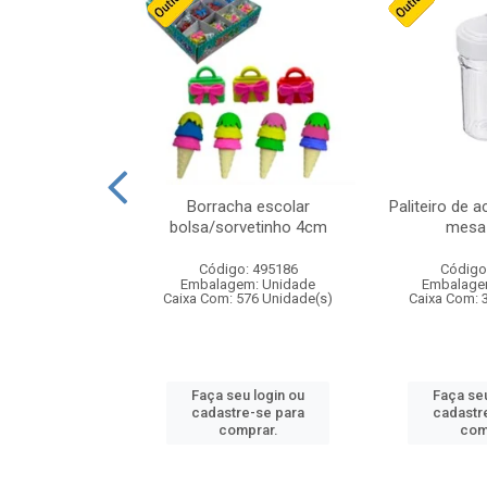
cores sortidas
Borracha escolar
Paliteiro de a
ref 130s
bolsa/sorvetinho 4cm
mesa 
: 826147
Código: 495186
Código
m: Unidade
Embalagem: Unidade
Embalage
160 Unidade(s)
Caixa Com: 576 Unidade(s)
Caixa Com: 
u login ou
Faça seu login ou
Faça seu
e-se para
cadastre-se para
cadastr
prar.
comprar.
com