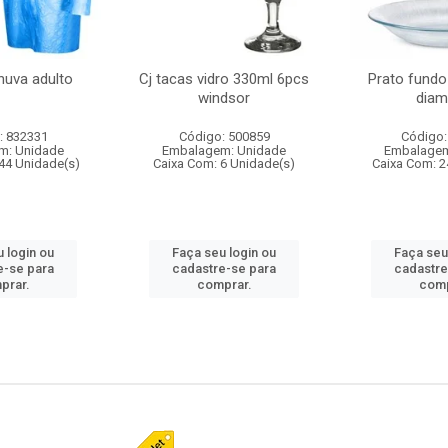
huva adulto
Cj tacas vidro 330ml 6pcs
Prato fundo
windsor
diam
: 832331
Código: 500859
Código:
m: Unidade
Embalagem: Unidade
Embalagem
44 Unidade(s)
Caixa Com: 6 Unidade(s)
Caixa Com: 2
 login ou
Faça seu login ou
Faça seu
e-se para
cadastre-se para
cadastre
prar.
comprar.
comp