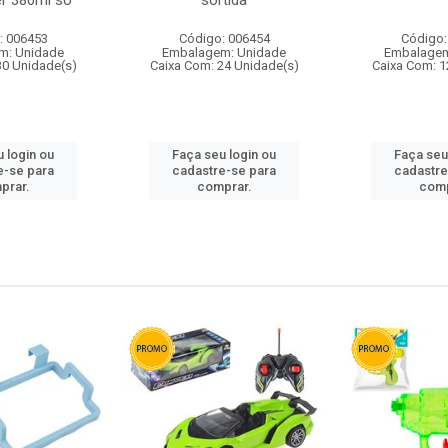
r 380ml so
sortida
: 006453
Código: 006454
Código:
m: Unidade
Embalagem: Unidade
Embalagem
30 Unidade(s)
Caixa Com: 24 Unidade(s)
Caixa Com: 1
 login ou
Faça seu login ou
Faça seu
e-se para
cadastre-se para
cadastre
prar.
comprar.
comp