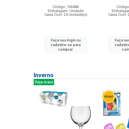
: 275814
Código: 106486
Código
m: Unidade
Embalagem: Unidade
Embalage
240 Unidade(s)
Caixa Com: 24 Unidade(s)
Caixa Com: 
u login ou
Faça seu login ou
Faça seu
e-se para
cadastre-se para
cadastr
prar.
comprar.
com
Inverno
Veja mais