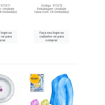
 571271
Código: 571272
Código:
: Unidade
Embalagem: Unidade
Embalagem
4 Unidade(s)
Caixa Com: 24 Unidade(s)
Caixa Com: 4
 login ou
Faça seu login ou
Faça seu 
-se para
cadastre-se para
cadastre
rar.
comprar.
comp