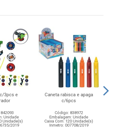
 c/3pcs e
Caneta rabisca e apaga
Kit pulseira g
rador
c/6pcs
pulseiras c
acesso
 842093
Código: 838972
Código:
: Unidade
Embalagem: Unidade
Embalagem
0 Unidade(s)
Caixa Com: 120 Unidade(s)
Caixa Com: 4
06735/2019
Inmetro: 007708/2019
Inmetro: ABCP-B