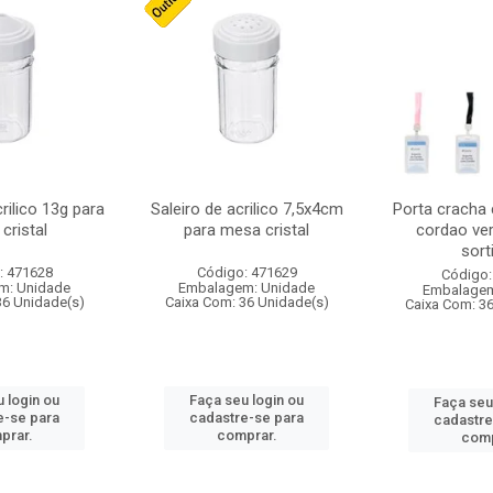
crilico 13g para
Saleiro de acrilico 7,5x4cm
Porta cracha
cristal
para mesa cristal
cordao ver
sort
: 471628
Código: 471629
Código:
m: Unidade
Embalagem: Unidade
Embalagem
36 Unidade(s)
Caixa Com: 36 Unidade(s)
Caixa Com: 3
 login ou
Faça seu login ou
Faça seu
e-se para
cadastre-se para
cadastre
prar.
comprar.
comp