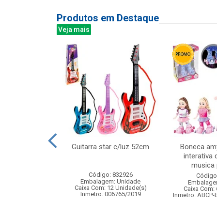
Produtos em Destaque
Veja mais
veludo 38x29cm
Guitarra star c/luz 52cm
Boneca amy
interativa 
musica p
: 830874
Código: 832926
Código
m: Unidade
Embalagem: Unidade
Embalage
120 Unidade(s)
Caixa Com: 12 Unidade(s)
Caixa Com: 
Inmetro: 006765/2019
Inmetro: ABCP-