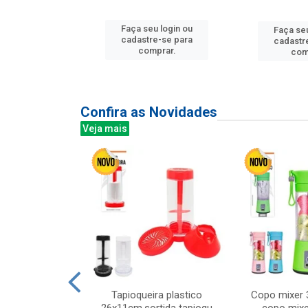
u login ou
Faça seu login ou
Faça seu
e-se para
cadastre-se para
cadastr
prar.
comprar.
com
Confira as Novidades
Veja mais
mesa cer 18cm
Tapioqueira plastico
Copo mixer 