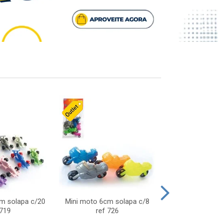
cm solapa c/20
Mini moto 6cm solapa c/8
Giro helice so
 719
ref 726
75