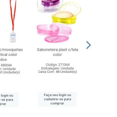
 c/mosquetao
Saboneteira plast c/tela
Prato plas
tical color
color
colo
idos
Código: 271364
Código:
 490044
Embalagem: Unidade
Embalagem
: Unidade
Caixa Com: 48 Unidade(s)
Caixa Com: 4
60 Unidade(s)
Faça seu login ou
Faça seu 
 login ou
cadastre-se para
cadastre
-se para
comprar.
comp
rar.