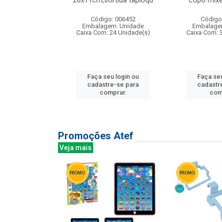
irios
26x11cm,sortida tapioqu
copo mixe
: 135177
Código: 006452
Código
m: Unidade
Embalagem: Unidade
Embalage
12 Unidade(s)
Caixa Com: 24 Unidade(s)
Caixa Com: 
u login ou
Faça seu login ou
Faça seu
e-se para
cadastre-se para
cadastr
prar.
comprar.
com
Promoções Atef
Veja mais