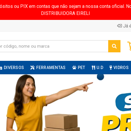
pósitos ou PIX em contas que não sejam a nossa conta oficial.
DISTRIBUIDORA EIRELI
Já é
DIVERSOS
FERRAMENTAS
PET
U.D
VIDROS