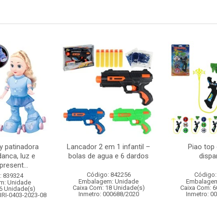
 patinadora
Lancador 2 em 1 infantil –
Piao top
danca, luz e
bolas de agua e 6 dardos
dispa
resent...
Código: 842256
Código:
: 839324
Embalagem: Unidade
Embalagem
m: Unidade
Caixa Com: 18 Unidade(s)
Caixa Com: 6
6 Unidade(s)
Inmetro: 000688/2020
Inmetro: 0
BRI-0403-2023-08