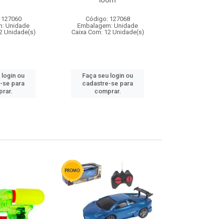
loom
 127060
Código: 127068
Código:
: Unidade
Embalagem: Unidade
Embalagem
2 Unidade(s)
Caixa Com: 12 Unidade(s)
Caixa Com: 1
 login ou
Faça seu login ou
Faça seu 
-se para
cadastre-se para
cadastre
rar.
comprar.
comp