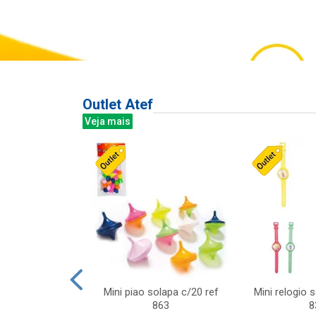
Outlet Atef
Veja mais
last c/div
Mini piao solapa c/20 ref
Mini relogio 
m ursinhos sor
863
8