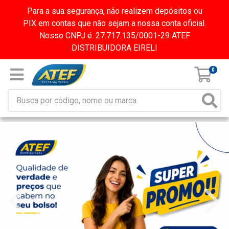
Para a sua segurança, não realizem depósitos ou
PIX em contas que não sejam a nossa conta oficial.
Nosso CNPJ é: 27.717.135/0001-29 ATEF
DISTRIBUIDORA EIRELI
0