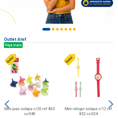
Outlet Atef
Veja mais
Mini piao solapa c/20 ref 863
Mini relogio solapa c/12 ref
cx:048
832 cx:024