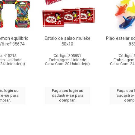
mon equilibrio
Estalo de salao muleke
Piao estelar s
c/6 ref 35674
50x10
85
o: 415215
Código: 305831
Código: 
em: Unidade
Embalagem: Unidade
Embalagem:
 24 Unidade(s)
Caixa Com: 20 Unidade(s)
Caixa Com: 24
u login ou
Faça seu login ou
Faça seu 
re-se para
cadastre-se para
cadastre-
mprar.
comprar.
compr