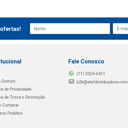
ofertas!
itucional
Fale Conosco
(11) 3324-6411
 Somos
b2b@atefdistribuidora.com
ica de Privacidade
ica de Troca e Devolução
 Comprar
us Pedidos