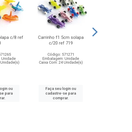
olapa c/8 ref
Carrinho f1 5cm solapa
Mini moto 6cm s
8
c/20 ref 719
ref 726
571265
Código: 571271
Código: 571
 Unidade
Embalagem: Unidade
Embalagem: U
 Unidade(s)
Caixa Com: 24 Unidade(s)
Caixa Com: 24 Un
login ou
Faça seu login ou
Faça seu log
se para
cadastre-se para
cadastre-se 
ar.
comprar.
comprar