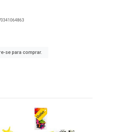
070341064863
re-se para comprar.