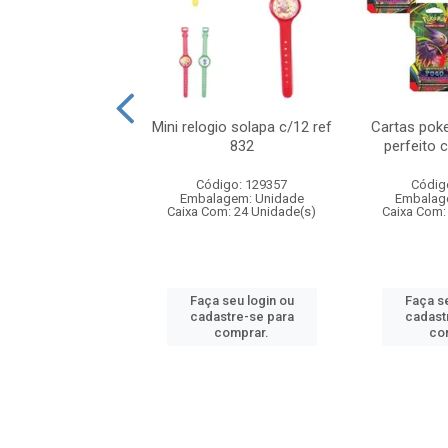
o 6cm solapa c/8
Mini relogio solapa c/12 ref
Cartas poke
ref 726
832
perfeito 
digo: 571272
Código: 129357
Códig
agem: Unidade
Embalagem: Unidade
Embalag
om: 24 Unidade(s)
Caixa Com: 24 Unidade(s)
Caixa Com:
 seu login ou
Faça seu login ou
Faça se
astre-se para
cadastre-se para
cadast
comprar.
comprar.
co