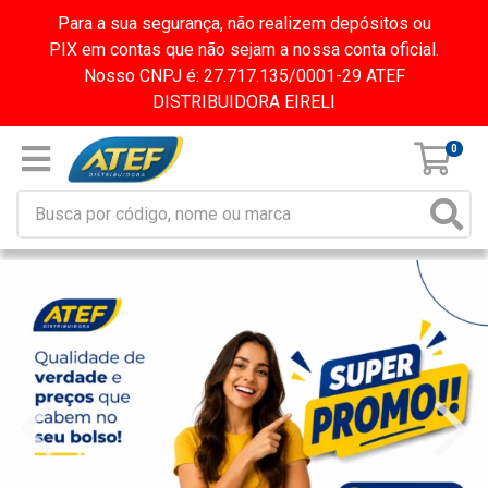
Para a sua segurança, não realizem depósitos ou
PIX em contas que não sejam a nossa conta oficial.
Nosso CNPJ é: 27.717.135/0001-29 ATEF
DISTRIBUIDORA EIRELI
0