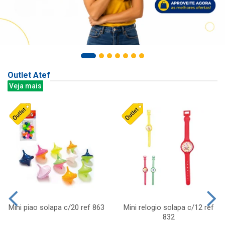
Outlet Atef
Veja mais
Mini piao solapa c/20 ref 863
Mini relogio solapa c/12 ref
832