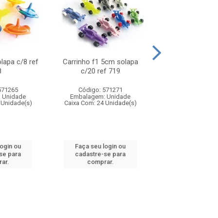
olapa c/8 ref
Carrinho f1 5cm solapa
Mini moto 6cm s
8
c/20 ref 719
ref 726
571265
Código: 571271
Código: 571
 Unidade
Embalagem: Unidade
Embalagem: U
 Unidade(s)
Caixa Com: 24 Unidade(s)
Caixa Com: 24 Un
login ou
Faça seu login ou
Faça seu log
se para
cadastre-se para
cadastre-se 
ar.
comprar.
comprar