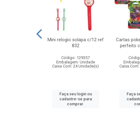
o 6cm solapa c/8
Mini relogio solapa c/12 ref
Cartas poke
ref 726
832
perfeito 
digo: 571272
Código: 129357
Códig
agem: Unidade
Embalagem: Unidade
Embalag
om: 24 Unidade(s)
Caixa Com: 24 Unidade(s)
Caixa Com:
 seu login ou
Faça seu login ou
Faça se
astre-se para
cadastre-se para
cadast
comprar.
comprar.
co