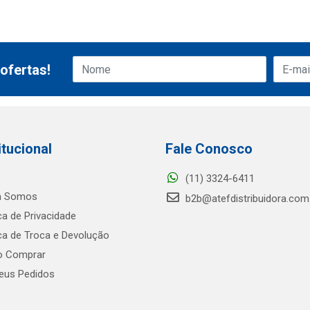
ofertas!
itucional
Fale Conosco
(11) 3324-6411
 Somos
b2b@atefdistribuidora.com
ica de Privacidade
ica de Troca e Devolução
 Comprar
us Pedidos