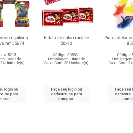
mon equilibrio
Estalo de salao muleke
Piao estelar s
c/6 ref 35674
50x10
85
o: 415215
Código: 305831
Código: 
em: Unidade
Embalagem: Unidade
Embalagem:
 24 Unidade(s)
Caixa Com: 20 Unidade(s)
Caixa Com: 24
u login ou
Faça seu login ou
Faça seu 
re-se para
cadastre-se para
cadastre-
mprar.
comprar.
compr