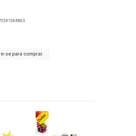
070341064863
re-se para comprar.