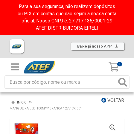
Para a sua segurança, não realizem depósitos
ou PIX em contas que não sejam a nossa conta
oficial. Nosso CNPJ é: 27.717.135/0001-29
ATEF DISTRIBUIDORA EIRELI
Baixe já nosso APP
0
VOLTAR
INÍCIO
MANGUEIRA LED 100M***BRANCA 127V CX:001