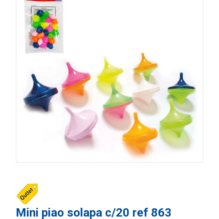
Mini piao solapa c/20 ref 863