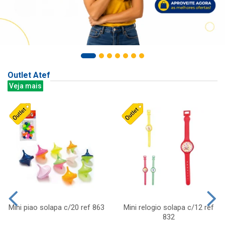
Outlet Atef
Veja mais
Mini piao solapa c/20 ref 863
Mini relogio solapa c/12 ref
832