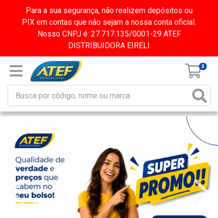
Para a sua segurança, não realizem depósitos ou
PIX em contas que não sejam a nossa conta oficial.
Nosso CNPJ é: 27.717.135/0001-29 ATEF
DISTRIBUIDORA EIRELI
0