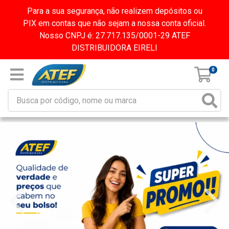
Para a sua segurança, não realizem depósitos ou
PIX em contas que não sejam a nossa conta oficial.
Nosso CNPJ é: 27.717.135/0001-29 ATEF
DISTRIBUIDORA EIRELI
0