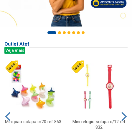
Outlet Atef
Veja mais
Mini piao solapa c/20 ref 863
Mini relogio solapa c/12 ref
832