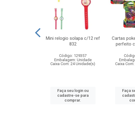
o 6cm solapa c/8
Mini relogio solapa c/12 ref
Cartas poke
ref 726
832
perfeito 
digo: 571272
Código: 129357
Códig
agem: Unidade
Embalagem: Unidade
Embalag
om: 24 Unidade(s)
Caixa Com: 24 Unidade(s)
Caixa Com:
 seu login ou
Faça seu login ou
Faça se
astre-se para
cadastre-se para
cadast
comprar.
comprar.
co