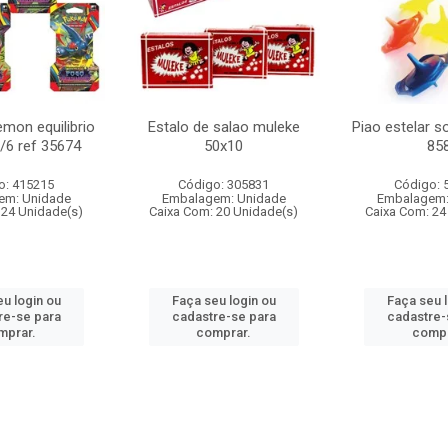
mon equilibrio
Estalo de salao muleke
Piao estelar s
c/6 ref 35674
50x10
85
o: 415215
Código: 305831
Código: 
em: Unidade
Embalagem: Unidade
Embalagem:
 24 Unidade(s)
Caixa Com: 20 Unidade(s)
Caixa Com: 24
u login ou
Faça seu login ou
Faça seu 
re-se para
cadastre-se para
cadastre-
mprar.
comprar.
compr