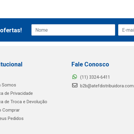
ofertas!
itucional
Fale Conosco
(11) 3324-6411
 Somos
b2b@atefdistribuidora.com
ica de Privacidade
ica de Troca e Devolução
 Comprar
us Pedidos