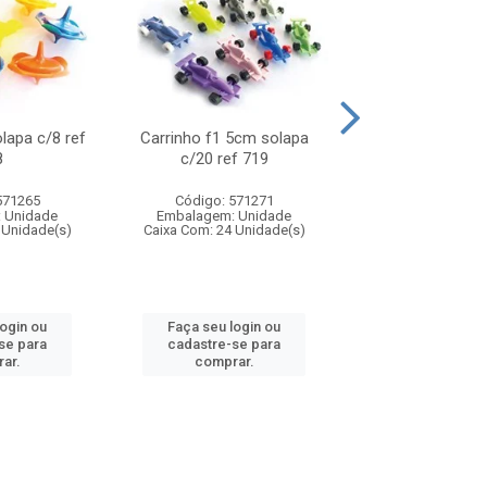
olapa c/8 ref
Carrinho f1 5cm solapa
Mini moto 6cm s
8
c/20 ref 719
ref 726
571265
Código: 571271
Código: 571
 Unidade
Embalagem: Unidade
Embalagem: U
 Unidade(s)
Caixa Com: 24 Unidade(s)
Caixa Com: 24 Un
login ou
Faça seu login ou
Faça seu log
se para
cadastre-se para
cadastre-se 
ar.
comprar.
comprar