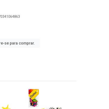
070341064863
re-se para comprar.