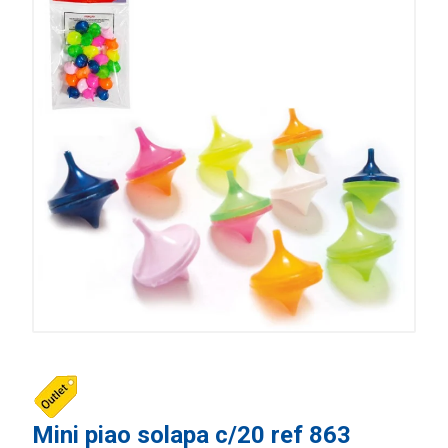
Mini piao solapa c/20 ref 863