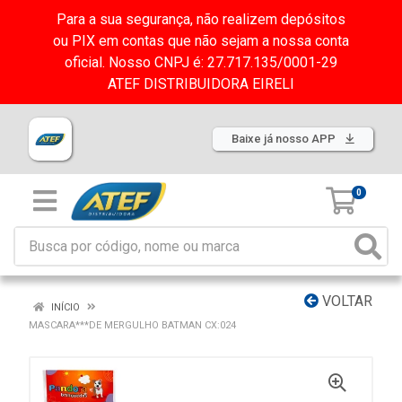
Para a sua segurança, não realizem depósitos
ou PIX em contas que não sejam a nossa conta
oficial. Nosso CNPJ é: 27.717.135/0001-29
ATEF DISTRIBUIDORA EIRELI
Baixe já nosso APP
0
VOLTAR
INÍCIO
MASCARA***DE MERGULHO BATMAN CX:024