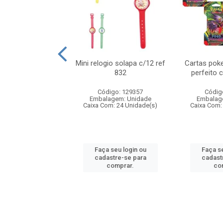
o 6cm solapa c/8
Mini relogio solapa c/12 ref
Cartas poke
ref 726
832
perfeito 
digo: 571272
Código: 129357
Códig
agem: Unidade
Embalagem: Unidade
Embalag
om: 24 Unidade(s)
Caixa Com: 24 Unidade(s)
Caixa Com:
 seu login ou
Faça seu login ou
Faça se
astre-se para
cadastre-se para
cadast
comprar.
comprar.
co