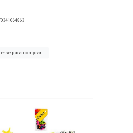
070341064863
re-se para comprar.