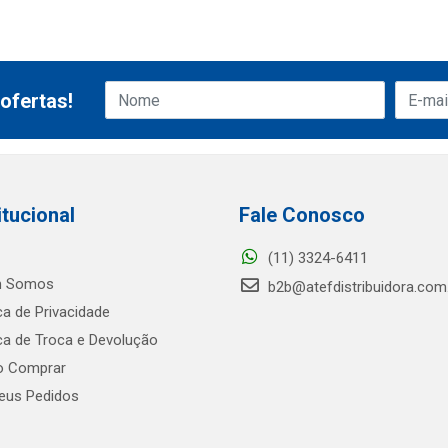
ofertas!
itucional
Fale Conosco
(11) 3324-6411
 Somos
b2b@atefdistribuidora.com
ica de Privacidade
ica de Troca e Devolução
 Comprar
us Pedidos