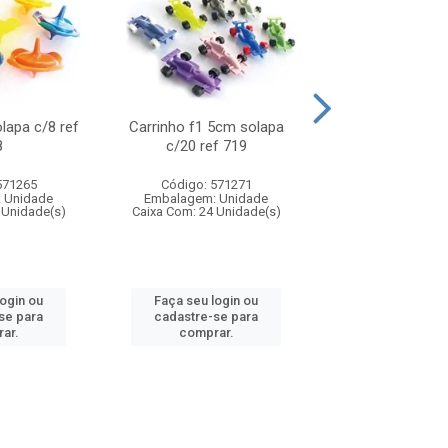
olapa c/8 ref
Carrinho f1 5cm solapa
Mini moto 6cm s
8
c/20 ref 719
ref 726
571265
Código: 571271
Código: 571
 Unidade
Embalagem: Unidade
Embalagem: U
 Unidade(s)
Caixa Com: 24 Unidade(s)
Caixa Com: 24 Un
login ou
Faça seu login ou
Faça seu log
se para
cadastre-se para
cadastre-se 
ar.
comprar.
comprar