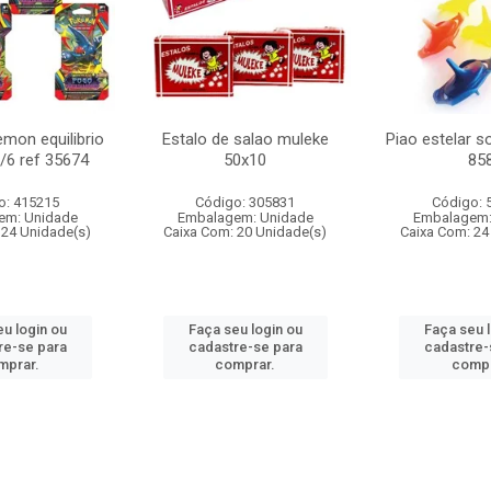
mon equilibrio
Estalo de salao muleke
Piao estelar s
c/6 ref 35674
50x10
85
o: 415215
Código: 305831
Código: 
em: Unidade
Embalagem: Unidade
Embalagem:
 24 Unidade(s)
Caixa Com: 20 Unidade(s)
Caixa Com: 24
u login ou
Faça seu login ou
Faça seu 
re-se para
cadastre-se para
cadastre-
mprar.
comprar.
compr