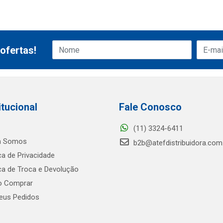
ofertas!
itucional
Fale Conosco
(11) 3324-6411
 Somos
b2b@atefdistribuidora.com
ica de Privacidade
ica de Troca e Devolução
 Comprar
us Pedidos