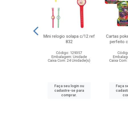
o 6cm solapa c/8
Mini relogio solapa c/12 ref
Cartas poke
ref 726
832
perfeito 
digo: 571272
Código: 129357
Códig
agem: Unidade
Embalagem: Unidade
Embalag
om: 24 Unidade(s)
Caixa Com: 24 Unidade(s)
Caixa Com:
 seu login ou
Faça seu login ou
Faça se
astre-se para
cadastre-se para
cadast
comprar.
comprar.
co