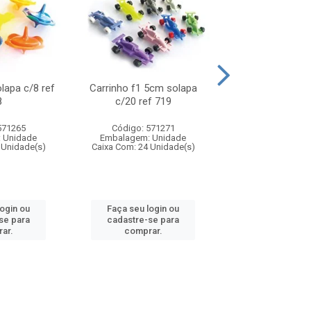
olapa c/8 ref
Carrinho f1 5cm solapa
Mini moto 6cm s
8
c/20 ref 719
ref 726
571265
Código: 571271
Código: 571
 Unidade
Embalagem: Unidade
Embalagem: U
 Unidade(s)
Caixa Com: 24 Unidade(s)
Caixa Com: 24 Un
login ou
Faça seu login ou
Faça seu log
se para
cadastre-se para
cadastre-se 
ar.
comprar.
comprar