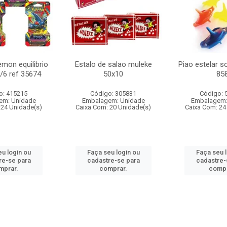
mon equilibrio
Estalo de salao muleke
Piao estelar s
c/6 ref 35674
50x10
85
o: 415215
Código: 305831
Código: 
em: Unidade
Embalagem: Unidade
Embalagem:
 24 Unidade(s)
Caixa Com: 20 Unidade(s)
Caixa Com: 24
u login ou
Faça seu login ou
Faça seu 
re-se para
cadastre-se para
cadastre-
mprar.
comprar.
compr