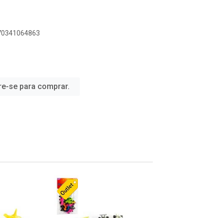
070341064863
re-se para comprar.