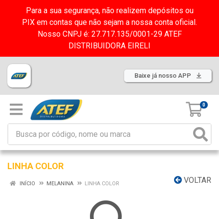
Para a sua segurança, não realizem depósitos ou
PIX em contas que não sejam a nossa conta oficial.
Nosso CNPJ é: 27.717.135/0001-29 ATEF
DISTRIBUIDORA EIRELI
Baixe já nosso APP
0
LINHA COLOR
VOLTAR
INÍCIO
MELANINA
LINHA COLOR