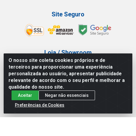
Site Seguro
Loja / Showroom
O nosso site coleta cookies próprios e de
Tel.: (11) 3227-0546
terceiros para proporcionar uma experiência
Av Vautier, 587/597 - Pari - São Paulo/SP
personalizada ao usuário, apresentar publicidade
relevante de acordo com o seu perfil e melhorar a
qualidade do nosso site.
Aceitar
Negar não essenciais
Atef Distribuidora LTDA - Av. Vautier, 585/597 - Pari - São
Paulo/SP - CEP 03.032-000 - CNPJ 27.717.135/0001-29
Preferências de Cookies