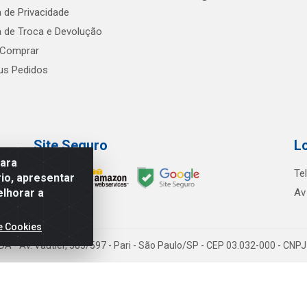
a de Privacidade
ca de Troca e Devolução
Comprar
s Pedidos
Site Seguro
L
para
Te
io, apresentar
elhorar a
Av
e Cookies
TDA - Av. Vautier, 585/597 - Pari - São Paulo/SP - CEP 03.032-000 - CN