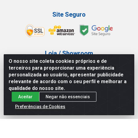
Site Seguro
Loja / Showroom
O nosso site coleta cookies próprios e de
Tel.: (11) 3227-0546
terceiros para proporcionar uma experiência
Av Vautier, 587/597 - Pari - São Paulo/SP
personalizada ao usuário, apresentar publicidade
relevante de acordo com o seu perfil e melhorar a
qualidade do nosso site.
Aceitar
Negar não essenciais
Atef Distribuidora LTDA - Av. Vautier, 585/597 - Pari - São
Paulo/SP - CEP 03.032-000 - CNPJ 27.717.135/0001-29
Preferências de Cookies