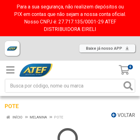
Para a sua segurança, não realizem depósitos ou
PIX em contas que não sejam a nossa conta oficial.
Nosso CNPJ é: 27.717.135/0001-29 ATEF
DISTRIBUIDORA EIRELI
Baixe já nosso APP
0
POTE
VOLTAR
INÍCIO
MELANINA
POTE