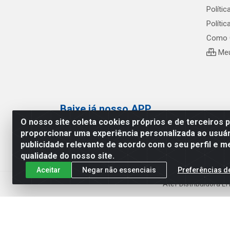
Polític
Políti
Como 
Meu
Baixe já nosso APP
O nosso site coleta cookies próprios e de terceiros 
proporcionar uma experiência personalizada ao usuár
publicidade relevante de acordo com o seu perfil e m
qualidade do nosso site.
Aceitar
Negar não essenciais
Preferências d
Atef Distribuidora L