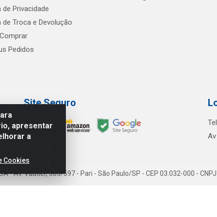
a de Privacidade
ca de Troca e Devolução
Comprar
s Pedidos
Site Seguro
L
para
Te
io, apresentar
elhorar a
Av
e Cookies
TDA - Av. Vautier, 585/597 - Pari - São Paulo/SP - CEP 03.032-000 - CN