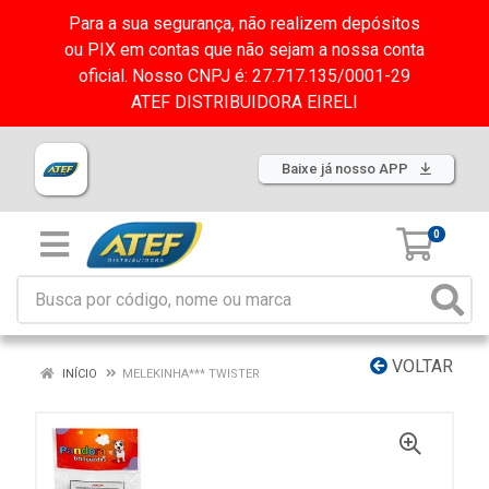
Para a sua segurança, não realizem depósitos
ou PIX em contas que não sejam a nossa conta
oficial. Nosso CNPJ é: 27.717.135/0001-29
ATEF DISTRIBUIDORA EIRELI
Baixe já nosso APP
0
VOLTAR
INÍCIO
MELEKINHA*** TWISTER