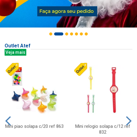
Outlet Atef
Veja mais
Mini piao solapa c/20 ref 863
Mini relogio solapa c/12 ref
832