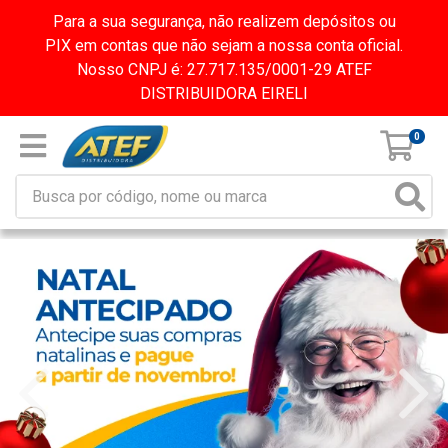
Para a sua segurança, não realizem depósitos ou
PIX em contas que não sejam a nossa conta oficial.
Nosso CNPJ é: 27.717.135/0001-29 ATEF
DISTRIBUIDORA EIRELI
0