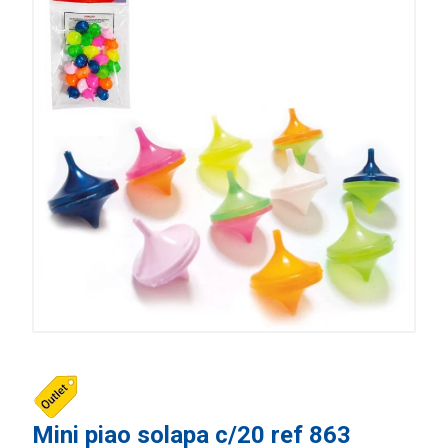
Mini piao solapa c/20 ref 863