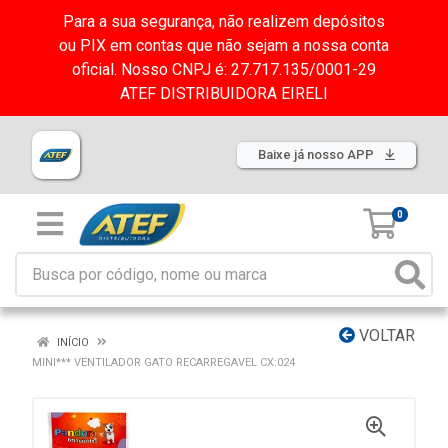
Para a sua segurança, não realizem depósitos
ou PIX em contas que não sejam a nossa conta
oficial. Nosso CNPJ é: 27.717.135/0001-29
ATEF DISTRIBUIDORA EIRELI
Baixe já nosso APP
0
VOLTAR
INÍCIO
MINI*** VENTILADOR GATO RECARREGAVEL CX:024