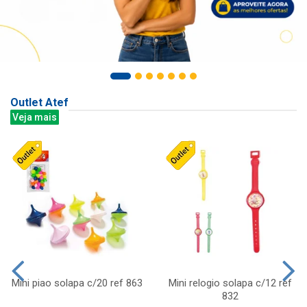
Outlet Atef
Veja mais
Mini piao solapa c/20 ref 863
Mini relogio solapa c/12 ref
832