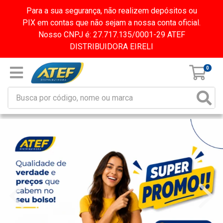
Para a sua segurança, não realizem depósitos ou
PIX em contas que não sejam a nossa conta oficial.
Nosso CNPJ é: 27.717.135/0001-29 ATEF
DISTRIBUIDORA EIRELI
0