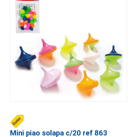
Mini piao solapa c/20 ref 863