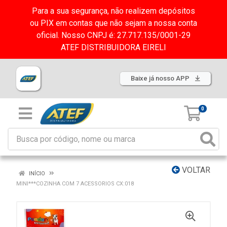
Para a sua segurança, não realizem depósitos
ou PIX em contas que não sejam a nossa conta
oficial. Nosso CNPJ é: 27.717.135/0001-29
ATEF DISTRIBUIDORA EIRELI
Baixe já nosso APP
0
VOLTAR
INÍCIO
MINI***COZINHA COM 7 ACESSORIOS CX:018