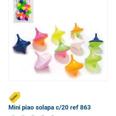
Mini piao solapa c/20 ref 863