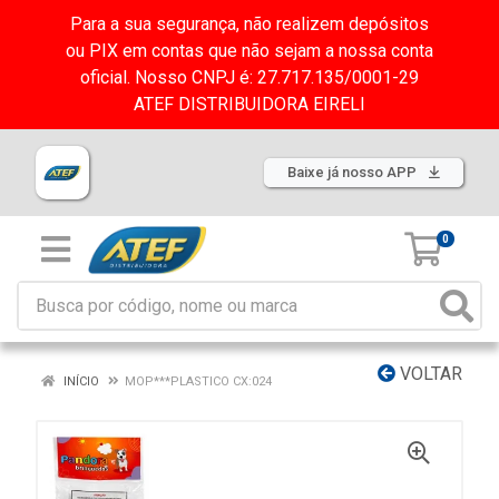
Para a sua segurança, não realizem depósitos
ou PIX em contas que não sejam a nossa conta
oficial. Nosso CNPJ é: 27.717.135/0001-29
ATEF DISTRIBUIDORA EIRELI
Baixe já nosso APP
0
VOLTAR
INÍCIO
MOP***PLASTICO CX:024