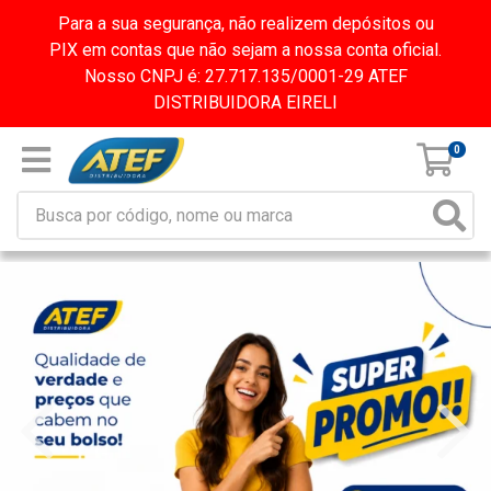
Para a sua segurança, não realizem depósitos ou
PIX em contas que não sejam a nossa conta oficial.
Nosso CNPJ é: 27.717.135/0001-29 ATEF
DISTRIBUIDORA EIRELI
0