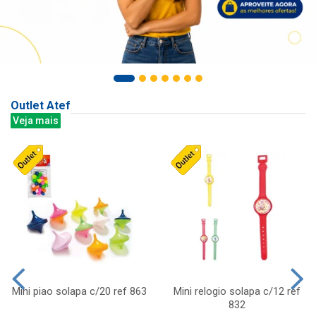
Outlet Atef
Veja mais
Mini piao solapa c/20 ref 863
Mini relogio solapa c/12 ref
832