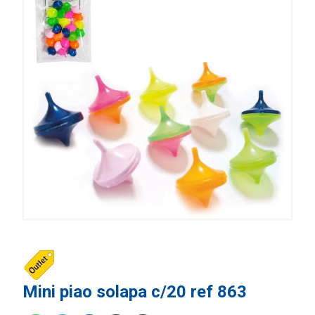
Mini piao solapa c/20 ref 863