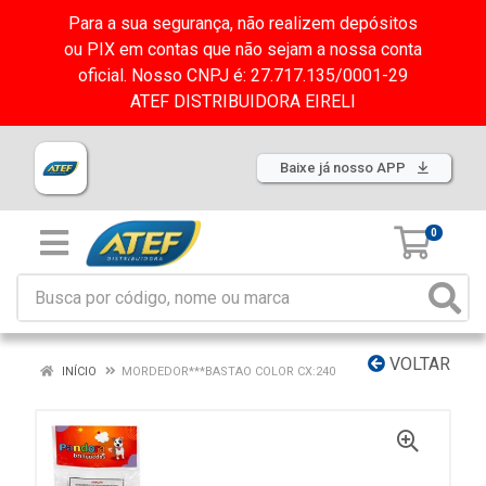
Para a sua segurança, não realizem depósitos
ou PIX em contas que não sejam a nossa conta
oficial. Nosso CNPJ é: 27.717.135/0001-29
ATEF DISTRIBUIDORA EIRELI
Baixe já nosso APP
0
VOLTAR
INÍCIO
MORDEDOR***BASTAO COLOR CX:240