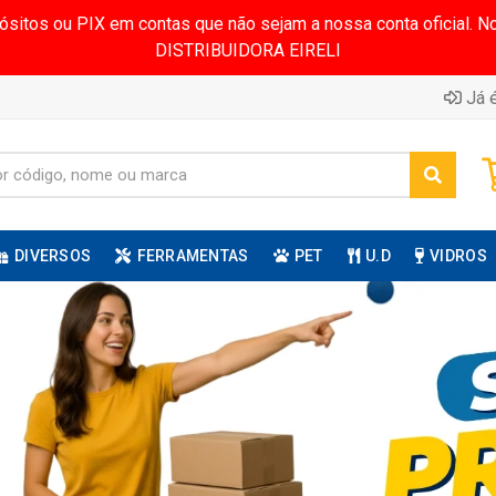
pósitos ou PIX em contas que não sejam a nossa conta oficial.
DISTRIBUIDORA EIRELI
Já é
DIVERSOS
FERRAMENTAS
PET
U.D
VIDROS