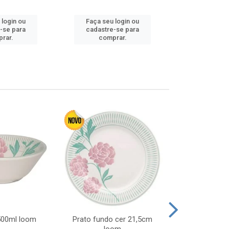
 login ou
Faça seu login ou
Faça seu 
-se para
cadastre-se para
cadastre
rar.
comprar.
comp
 500ml loom
Prato fundo cer 21,5cm
Prato raso c