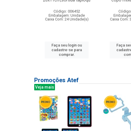
irios
26x11cm,sortida tapioqu
copo mixe
: 135177
Código: 006452
Código
m: Unidade
Embalagem: Unidade
Embalage
12 Unidade(s)
Caixa Com: 24 Unidade(s)
Caixa Com: 
u login ou
Faça seu login ou
Faça seu
e-se para
cadastre-se para
cadastr
prar.
comprar.
com
Promoções Atef
Veja mais