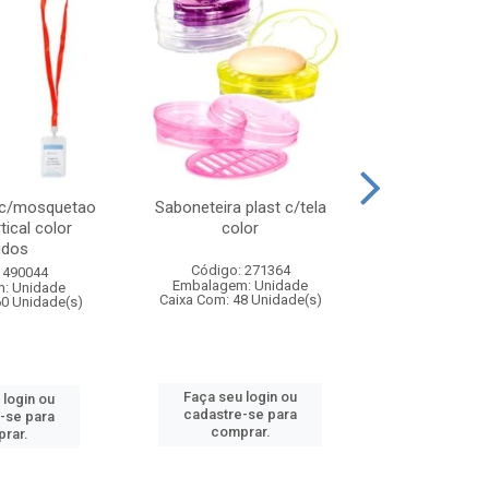
 c/mosquetao
Saboneteira plast c/tela
Prato plas
tical color
color
colo
idos
Código: 271364
Código:
 490044
Embalagem: Unidade
Embalagem
: Unidade
Caixa Com: 48 Unidade(s)
Caixa Com: 4
60 Unidade(s)
Faça seu login ou
Faça seu 
 login ou
cadastre-se para
cadastre
-se para
comprar.
comp
rar.