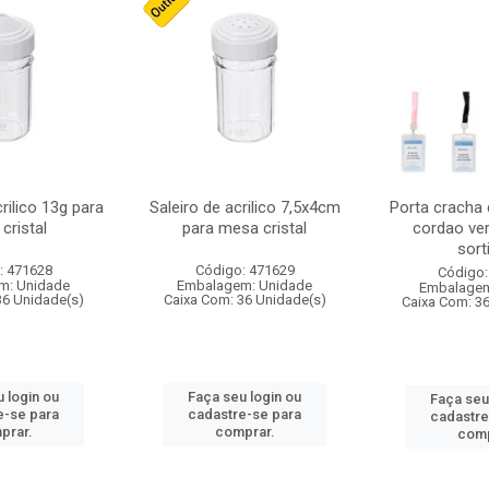
crilico 13g para
Saleiro de acrilico 7,5x4cm
Porta cracha
cristal
para mesa cristal
cordao ver
sort
: 471628
Código: 471629
Código:
m: Unidade
Embalagem: Unidade
Embalagem
36 Unidade(s)
Caixa Com: 36 Unidade(s)
Caixa Com: 3
 login ou
Faça seu login ou
Faça seu
e-se para
cadastre-se para
cadastre
prar.
comprar.
comp