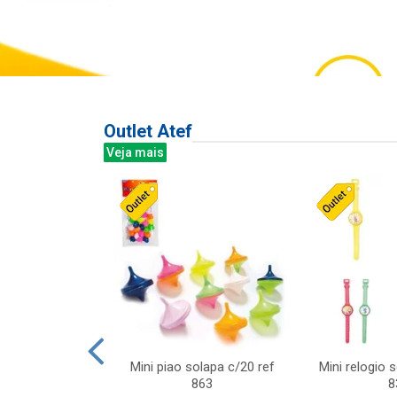
Outlet Atef
Veja mais
last c/div
Mini piao solapa c/20 ref
Mini relogio 
m ursinhos sor
863
8