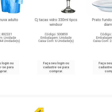
huva adulto
Cj tacas vidro 330ml 6pcs
Prato fundo
windsor
diam
: 832331
Código: 500859
Código:
m: Unidade
Embalagem: Unidade
Embalagem
44 Unidade(s)
Caixa Com: 6 Unidade(s)
Caixa Com: 2
 login ou
Faça seu login ou
Faça seu
e-se para
cadastre-se para
cadastre
prar.
comprar.
comp