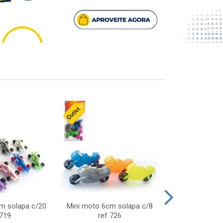
cm solapa c/20
Mini moto 6cm solapa c/8
Giro helice so
 719
ref 726
75