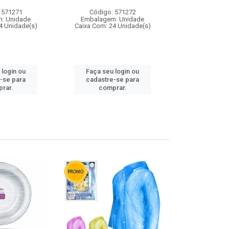
 571271
Código: 571272
Código:
: Unidade
Embalagem: Unidade
Embalagem
4 Unidade(s)
Caixa Com: 24 Unidade(s)
Caixa Com: 4
 login ou
Faça seu login ou
Faça seu 
-se para
cadastre-se para
cadastre
rar.
comprar.
comp