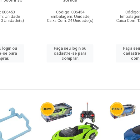
r 380ml so
sortida
: 006453
Código: 006454
Código:
m: Unidade
Embalagem: Unidade
Embalagem
30 Unidade(s)
Caixa Com: 24 Unidade(s)
Caixa Com: 1
 login ou
Faça seu login ou
Faça seu
e-se para
cadastre-se para
cadastre
prar.
comprar.
comp