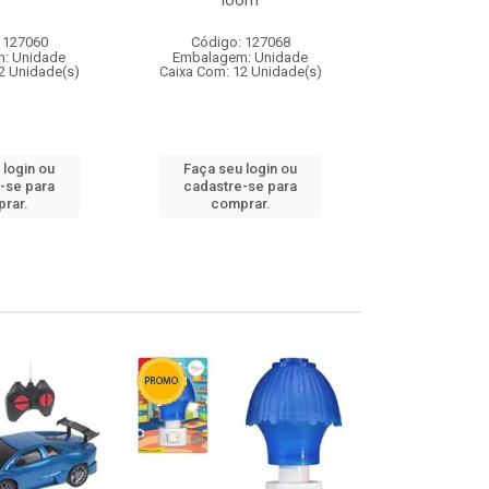
loom
 127060
Código: 127068
Código:
: Unidade
Embalagem: Unidade
Embalagem
2 Unidade(s)
Caixa Com: 12 Unidade(s)
Caixa Com: 1
 login ou
Faça seu login ou
Faça seu 
-se para
cadastre-se para
cadastre
rar.
comprar.
comp