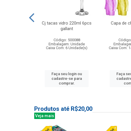
o raso 25,5cm
Cj tacas vidro 220ml 6pcs
Capa de c
e petala
gallant
: 503787
Código: 500088
Código
m: Unidade
Embalagem: Unidade
Embalage
24 Unidade(s)
Caixa Com: 6 Unidade(s)
Caixa Com: 1
u login ou
Faça seu login ou
Faça seu
e-se para
cadastre-se para
cadastr
prar.
comprar.
com
Produtos até R$20,00
Veja mais