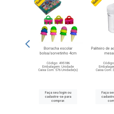
stico n.4 12cm
Borracha escolar
Paliteiro de a
bolsa/sorvetinho 4cm
mesa 
: 940550
Código: 495186
Código
m: Unidade
Embalagem: Unidade
Embalage
24 Unidade(s)
Caixa Com: 576 Unidade(s)
Caixa Com: 
u login ou
Faça seu login ou
Faça seu
e-se para
cadastre-se para
cadastr
prar.
comprar.
com