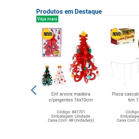
Produtos em Destaque
Veja mais
 450ml ref:833
Enf arvore madeira
Pisca cascat
c/pingentes 16x10cm
6m 1
: 402829
Código: 841731
Código
m: Unidade
Embalagem: Unidade
Embalage
24 Unidade(s)
Caixa Com: 48 Unidade(s)
Caixa Com: 