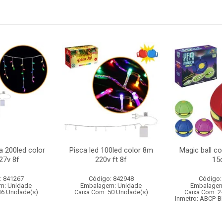
a 200led color
Pisca led 100led color 8m
Magic ball c
27v 8f
220v ft 8f
15
: 841267
Código: 842948
Código:
m: Unidade
Embalagem: Unidade
Embalagem
36 Unidade(s)
Caixa Com: 50 Unidade(s)
Caixa Com: 2
Inmetro: ABCP-B