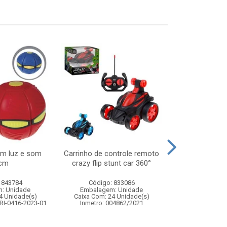
om luz e som
Carrinho de controle remoto
Lancador 2 
cm
crazy flip stunt car 360°
bolas de agu
 843784
Código: 833086
Código:
: Unidade
Embalagem: Unidade
Embalagem
4 Unidade(s)
Caixa Com: 24 Unidade(s)
Caixa Com: 6
RI-0416-2023-01
Inmetro: 004862/2021
Inmetro: 0