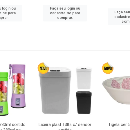
 login ou
Faça seu login ou
Faça seu
e-se para
cadastre-se para
cadastre
prar.
comprar.
comp
380ml sortido
Lixeira plast 13lts c/ sensor
Tigela cer