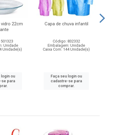
 vidro 22cm
Capa de chuva infantil
Jg prato fun
ante
diam
 501323
Código: 832332
Código:
: Unidade
Embalagem: Unidade
Embalagem
4 Unidade(s)
Caixa Com: 144 Unidade(s)
Caixa Com: 6
 login ou
Faça seu login ou
Faça seu 
-se para
cadastre-se para
cadastre
rar.
comprar.
comp