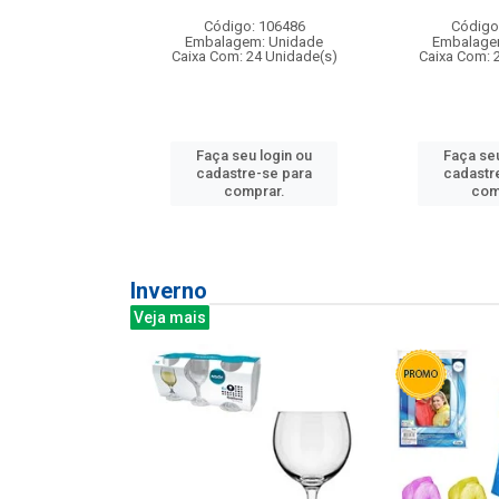
: 275814
Código: 106486
Código
m: Unidade
Embalagem: Unidade
Embalage
240 Unidade(s)
Caixa Com: 24 Unidade(s)
Caixa Com: 
u login ou
Faça seu login ou
Faça seu
e-se para
cadastre-se para
cadastr
prar.
comprar.
com
Inverno
Veja mais