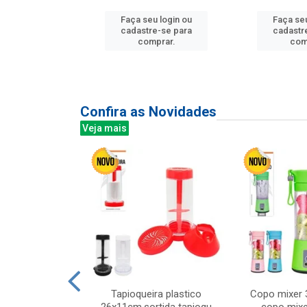
u login ou
Faça seu login ou
Faça seu
e-se para
cadastre-se para
cadastr
prar.
comprar.
com
Confira as Novidades
Veja mais
mesa cer 18cm
Tapioqueira plastico
Copo mixer 