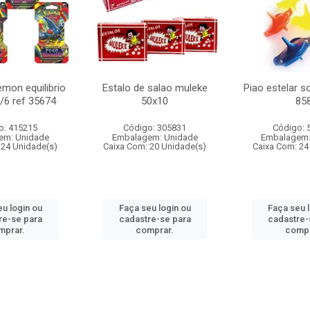
mon equilibrio
Estalo de salao muleke
Piao estelar s
c/6 ref 35674
50x10
85
o: 415215
Código: 305831
Código: 
em: Unidade
Embalagem: Unidade
Embalagem:
 24 Unidade(s)
Caixa Com: 20 Unidade(s)
Caixa Com: 24
u login ou
Faça seu login ou
Faça seu 
re-se para
cadastre-se para
cadastre-
mprar.
comprar.
compr