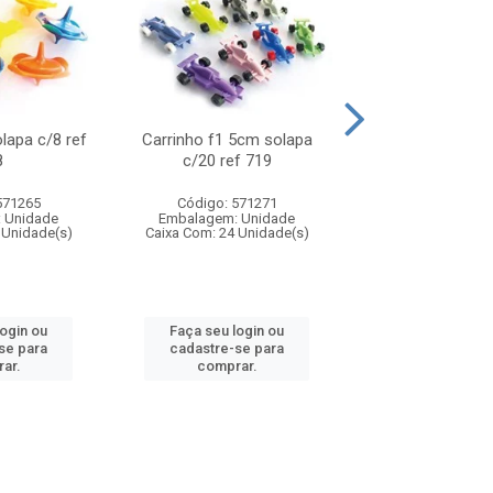
olapa c/8 ref
Carrinho f1 5cm solapa
Mini moto 6cm s
8
c/20 ref 719
ref 726
571265
Código: 571271
Código: 571
 Unidade
Embalagem: Unidade
Embalagem: U
 Unidade(s)
Caixa Com: 24 Unidade(s)
Caixa Com: 24 Un
login ou
Faça seu login ou
Faça seu log
se para
cadastre-se para
cadastre-se 
ar.
comprar.
comprar