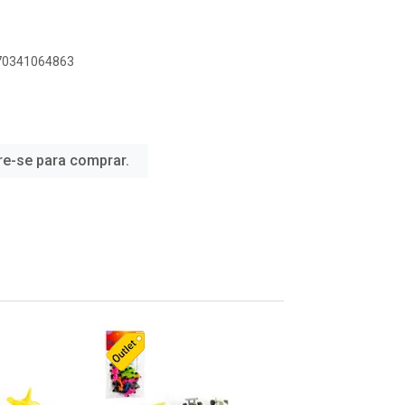
070341064863
re-se para comprar.