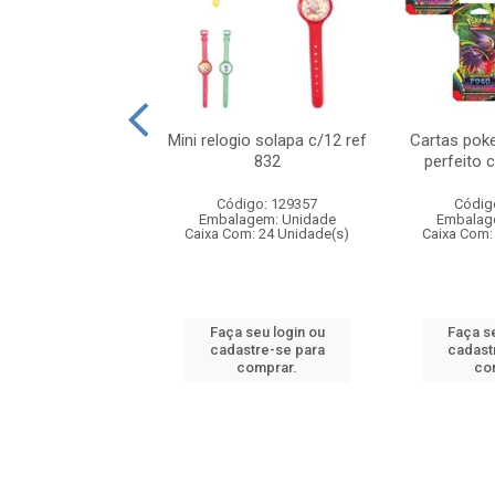
o 6cm solapa c/8
Mini relogio solapa c/12 ref
Cartas poke
ref 726
832
perfeito 
digo: 571272
Código: 129357
Códig
agem: Unidade
Embalagem: Unidade
Embalag
om: 24 Unidade(s)
Caixa Com: 24 Unidade(s)
Caixa Com:
 seu login ou
Faça seu login ou
Faça se
astre-se para
cadastre-se para
cadast
comprar.
comprar.
co