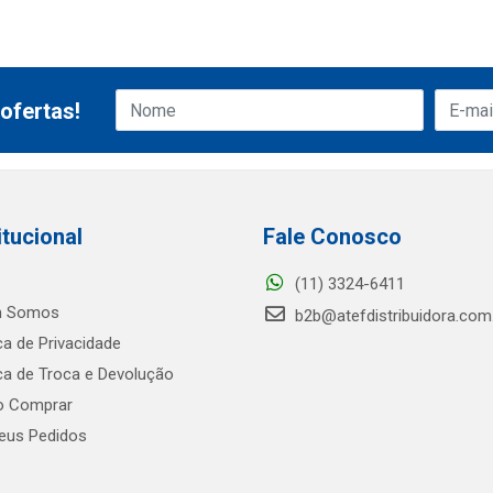
ofertas!
itucional
Fale Conosco
(11) 3324-6411
 Somos
b2b@atefdistribuidora.com
ica de Privacidade
ica de Troca e Devolução
 Comprar
us Pedidos