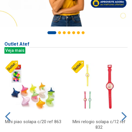
Outlet Atef
Veja mais
Mini piao solapa c/20 ref 863
Mini relogio solapa c/12 ref
832