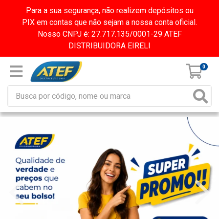
Para a sua segurança, não realizem depósitos ou
PIX em contas que não sejam a nossa conta oficial.
Nosso CNPJ é: 27.717.135/0001-29 ATEF
DISTRIBUIDORA EIRELI
0