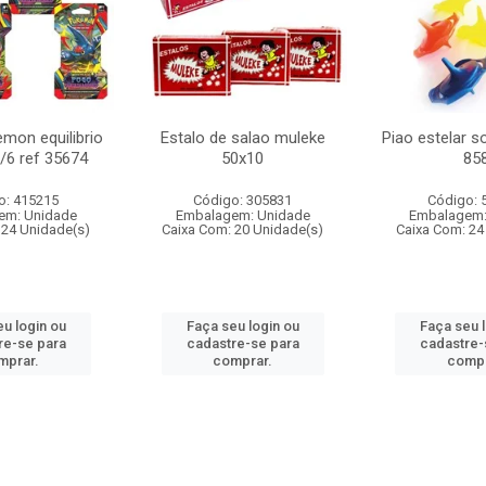
mon equilibrio
Estalo de salao muleke
Piao estelar s
c/6 ref 35674
50x10
85
o: 415215
Código: 305831
Código: 
em: Unidade
Embalagem: Unidade
Embalagem:
 24 Unidade(s)
Caixa Com: 20 Unidade(s)
Caixa Com: 24
u login ou
Faça seu login ou
Faça seu 
re-se para
cadastre-se para
cadastre-
mprar.
comprar.
compr