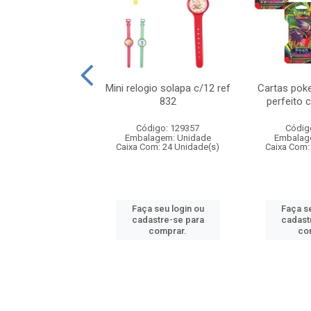
o 6cm solapa c/8
Mini relogio solapa c/12 ref
Cartas poke
ref 726
832
perfeito 
digo: 571272
Código: 129357
Códig
agem: Unidade
Embalagem: Unidade
Embalag
om: 24 Unidade(s)
Caixa Com: 24 Unidade(s)
Caixa Com:
 seu login ou
Faça seu login ou
Faça se
astre-se para
cadastre-se para
cadast
comprar.
comprar.
co