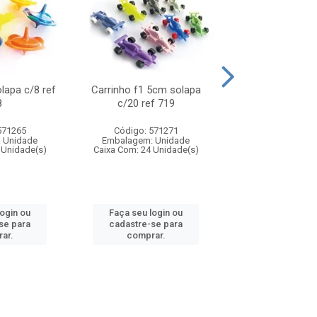
olapa c/8 ref
Carrinho f1 5cm solapa
Mini moto 6cm s
8
c/20 ref 719
ref 726
571265
Código: 571271
Código: 571
 Unidade
Embalagem: Unidade
Embalagem: U
 Unidade(s)
Caixa Com: 24 Unidade(s)
Caixa Com: 24 Un
login ou
Faça seu login ou
Faça seu log
se para
cadastre-se para
cadastre-se 
ar.
comprar.
comprar