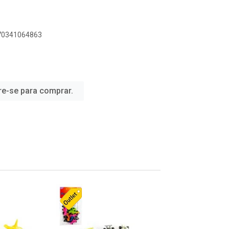
070341064863
re-se para comprar.