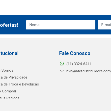
ofertas!
itucional
Fale Conosco
(11) 3324-6411
 Somos
b2b@atefdistribuidora.com
ica de Privacidade
ica de Troca e Devolução
 Comprar
us Pedidos