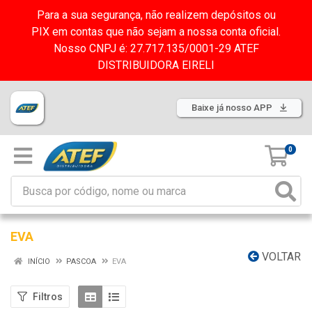
Para a sua segurança, não realizem depósitos ou
PIX em contas que não sejam a nossa conta oficial.
Nosso CNPJ é: 27.717.135/0001-29 ATEF
DISTRIBUIDORA EIRELI
Baixe já nosso APP
0
EVA
VOLTAR
INÍCIO
PASCOA
EVA
Filtros