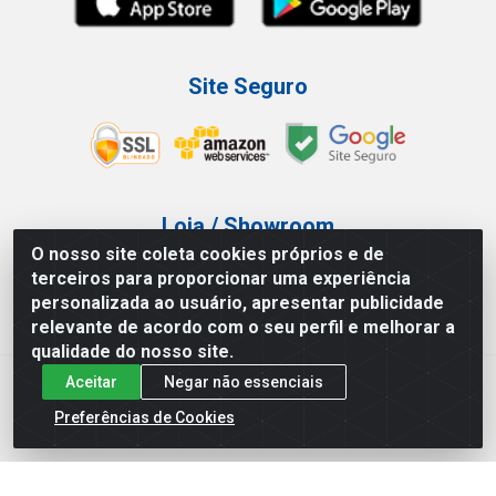
Site Seguro
Loja / Showroom
O nosso site coleta cookies próprios e de
Tel.: (11) 3227-0546
terceiros para proporcionar uma experiência
Av Vautier, 587/597 - Pari - São Paulo/SP
personalizada ao usuário, apresentar publicidade
relevante de acordo com o seu perfil e melhorar a
qualidade do nosso site.
Aceitar
Negar não essenciais
Atef Distribuidora LTDA - Av. Vautier, 585/597 - Pari - São
Paulo/SP - CEP 03.032-000 - CNPJ 27.717.135/0001-29
Preferências de Cookies