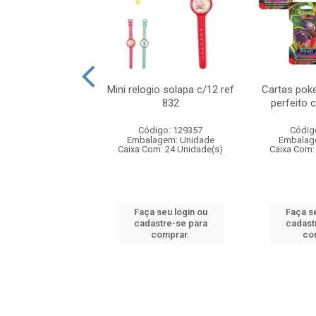
o 6cm solapa c/8
Mini relogio solapa c/12 ref
Cartas poke
ref 726
832
perfeito 
digo: 571272
Código: 129357
Códig
agem: Unidade
Embalagem: Unidade
Embalag
om: 24 Unidade(s)
Caixa Com: 24 Unidade(s)
Caixa Com:
 seu login ou
Faça seu login ou
Faça se
astre-se para
cadastre-se para
cadast
comprar.
comprar.
co