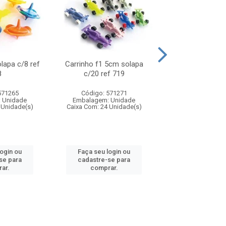
olapa c/8 ref
Carrinho f1 5cm solapa
Mini moto 6cm s
8
c/20 ref 719
ref 726
571265
Código: 571271
Código: 571
 Unidade
Embalagem: Unidade
Embalagem: U
 Unidade(s)
Caixa Com: 24 Unidade(s)
Caixa Com: 24 Un
login ou
Faça seu login ou
Faça seu log
se para
cadastre-se para
cadastre-se 
ar.
comprar.
comprar