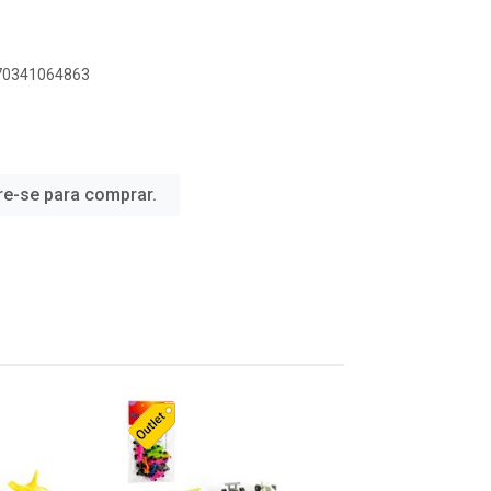
070341064863
re-se para comprar.