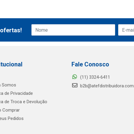
ofertas!
itucional
Fale Conosco
(11) 3324-6411
 Somos
b2b@atefdistribuidora.com
ica de Privacidade
ica de Troca e Devolução
 Comprar
us Pedidos