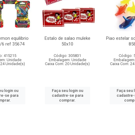
mon equilibrio
Estalo de salao muleke
Piao estelar s
c/6 ref 35674
50x10
85
o: 415215
Código: 305831
Código: 
em: Unidade
Embalagem: Unidade
Embalagem:
 24 Unidade(s)
Caixa Com: 20 Unidade(s)
Caixa Com: 24
u login ou
Faça seu login ou
Faça seu 
re-se para
cadastre-se para
cadastre-
mprar.
comprar.
compr