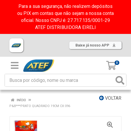
Para a sua segurança, não realizem depósitos
ou PIX em contas que não sejam a nossa conta
oficial. Nosso CNPJ é: 27.717.135/0001-29
ATEF DISTRIBUIDORA EIRELI
Baixe já nosso APP
0
VOLTAR
INÍCIO
P&B***PRATO QUADRADO 19CM CX:096