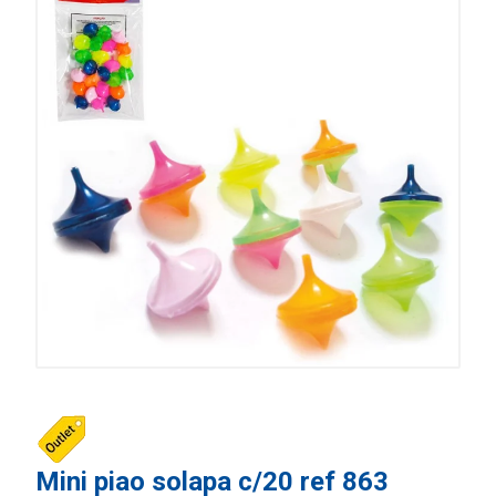
Mini piao solapa c/20 ref 863